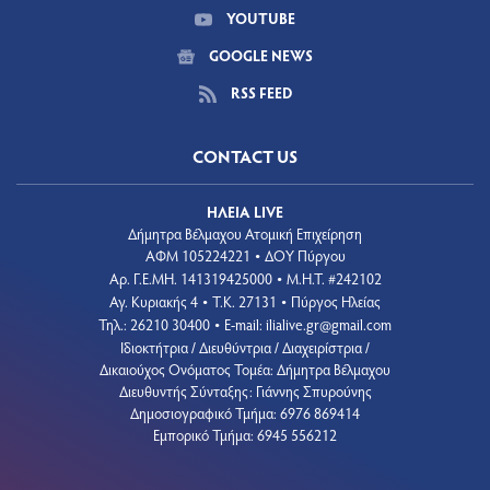
YOUTUBE
GOOGLE NEWS
RSS FEED
CONTACT US
ΗΛΕΙΑ LIVE
Δήμητρα Βέλμαχου Ατομική Επιχείρηση
ΑΦΜ 105224221
ΔΟΥ Πύργου
•
Aρ. Γ.Ε.ΜΗ. 141319425000
Μ.Η.Τ. #242102
•
Αγ. Κυριακής 4
Τ.Κ. 27131
Πύργος Ηλείας
•
•
Τηλ.: 26210 30400
E-mail:
ilialive.gr@gmail.com
•
Ιδιοκτήτρια / Διευθύντρια / Διαχειρίστρια /
Δικαιούχος Ονόματος Τομέα: Δήμητρα Βέλμαχου
Διευθυντής Σύνταξης: Γιάννης Σπυρούνης
Δημοσιογραφικό Τμήμα: 6976 869414
Εμπορικό Τμήμα: 6945 556212