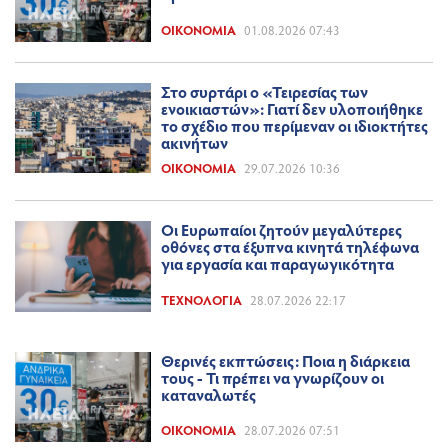
ΟΙΚΟΝΟΜΊΑ
01.08.2026 07:43
Στο συρτάρι ο «Τειρεσίας των
ενοικιαστών»: Γιατί δεν υλοποιήθηκε
το σχέδιο που περίμεναν οι ιδιοκτήτες
ακινήτων
ΟΙΚΟΝΟΜΊΑ
29.07.2026 10:36
Οι Ευρωπαίοι ζητούν μεγαλύτερες
οθόνες στα έξυπνα κινητά τηλέφωνα
για εργασία και παραγωγικότητα
ΤΕΧΝΟΛΟΓΊΑ
28.07.2026 22:17
Θερινές εκπτώσεις: Ποια η διάρκεια
τoυς - Τι πρέπει να γνωρίζουν οι
καταναλωτές
ΟΙΚΟΝΟΜΊΑ
28.07.2026 07:51