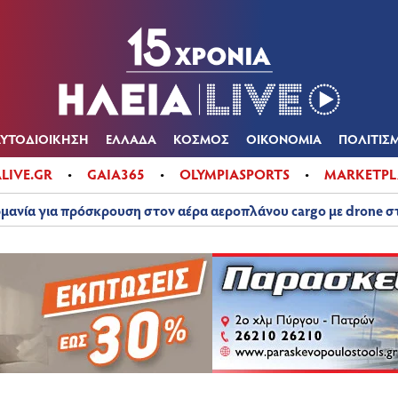
Α
ΠΟΛΙΤΙΚΑ
ΑΥΤΟΔΙΟΙΚΗΣΗ
ΕΛΛΑΔΑ
ΚΟΣΜΟΣ
ΟΙΚΟΝ
ΚΑΙΡΟΣ
ΑΥΤΟΔΙΟΙΚΗΣΗ
ΕΛΛΑΔΑ
ΚΟΣΜΟΣ
ΟΙΚΟΝΟΜΙΑ
ΠΟΛΙΤΙΣ
ALIVE.GR
GAIA365
OLYMPIASPORTS
MARKETPL
μανία για πρόσκρουση στον αέρα αεροπλάνου cargo με drone 