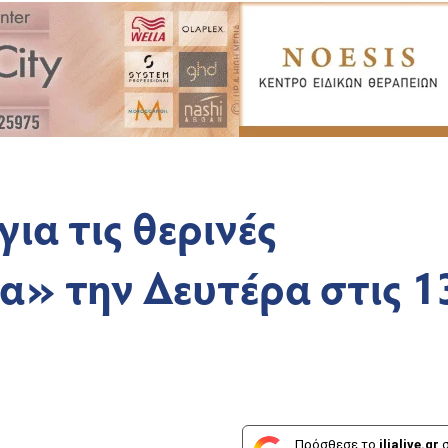
ια τις θερινές
α» την Δευτέρα στις 1
Πρόσθεσε το
ilialive.gr
σ