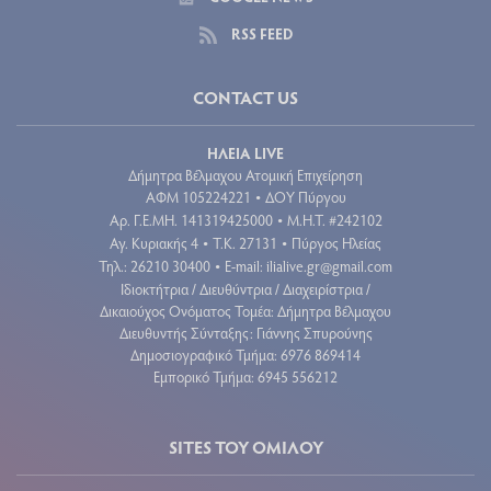
RSS FEED
CONTACT US
ΗΛΕΙΑ LIVE
Δήμητρα Βέλμαχου Ατομική Επιχείρηση
ΑΦΜ 105224221
ΔΟΥ Πύργου
•
Aρ. Γ.Ε.ΜΗ. 141319425000
Μ.Η.Τ. #242102
•
Αγ. Κυριακής 4
Τ.Κ. 27131
Πύργος Ηλείας
•
•
Τηλ.: 26210 30400
E-mail:
ilialive.gr@gmail.com
•
Ιδιοκτήτρια / Διευθύντρια / Διαχειρίστρια /
Δικαιούχος Ονόματος Τομέα: Δήμητρα Βέλμαχου
Διευθυντής Σύνταξης: Γιάννης Σπυρούνης
Δημοσιογραφικό Τμήμα: 6976 869414
Εμπορικό Τμήμα: 6945 556212
SITES ΤΟΥ ΟΜΙΛΟΥ