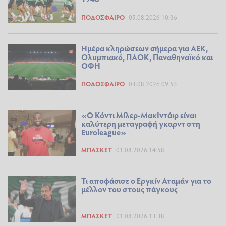
ΠΟΔΌΣΦΑΙΡΟ
05.08.2026 10:36
Ημέρα κληρώσεων σήμερα για ΑΕΚ,
Ολυμπιακό, ΠΑΟΚ, Παναθηναϊκό και
ΟΦΗ
ΠΟΔΌΣΦΑΙΡΟ
03.08.2026 09:53
«Ο Κόντι Μίλερ-ΜακΙντάιρ είναι
καλύτερη μεταγραφή γκαρντ στη
Euroleague»
ΜΠΆΣΚΕΤ
01.08.2026 14:58
Τι αποφάσισε ο Εργκίν Αταμάν για το
μέλλον του στους πάγκους
ΜΠΆΣΚΕΤ
01.08.2026 13:38