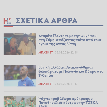
ΣΧΕΤΙΚΆ ΆΡΘΡΑ
Αταμάν: Γλέντησε με την ψυχή του
στη Σύμη, σπάζοντας πιάτα υπό τους
ήχους της Άννας Βίσση
ΜΠΆΣΚΕΤ
05.08.2026 22:38
Εθνική Ελλάδας: Ανακοινώθηκαν
φιλικά ματς με Πολωνία και Κύπρο στο
T-Center
ΜΠΆΣΚΕΤ
05.08.2026 11:37
Ψάχνει προβάδισμα πρόκρισης ο
Παναθηναϊκός κόντρα στην ΤΣΣΚΑ
1948