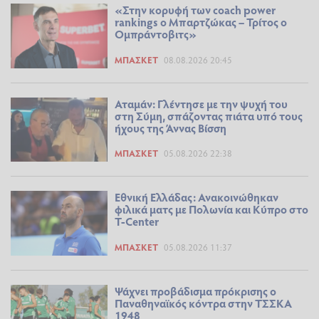
«Στην κορυφή των coach power
rankings ο Μπαρτζώκας – Τρίτος ο
Ομπράντοβιτς»
ΜΠΆΣΚΕΤ
08.08.2026 20:45
Αταμάν: Γλέντησε με την ψυχή του
στη Σύμη, σπάζοντας πιάτα υπό τους
ήχους της Άννας Βίσση
ΜΠΆΣΚΕΤ
05.08.2026 22:38
Εθνική Ελλάδας: Ανακοινώθηκαν
φιλικά ματς με Πολωνία και Κύπρο στο
T-Center
ΜΠΆΣΚΕΤ
05.08.2026 11:37
Ψάχνει προβάδισμα πρόκρισης ο
Παναθηναϊκός κόντρα στην ΤΣΣΚΑ
1948