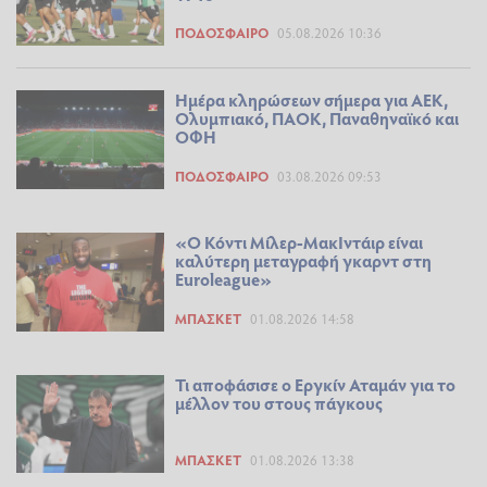
ΠΟΔΌΣΦΑΙΡΟ
05.08.2026 10:36
Ημέρα κληρώσεων σήμερα για ΑΕΚ,
Ολυμπιακό, ΠΑΟΚ, Παναθηναϊκό και
ΟΦΗ
ΠΟΔΌΣΦΑΙΡΟ
03.08.2026 09:53
«Ο Κόντι Μίλερ-ΜακΙντάιρ είναι
καλύτερη μεταγραφή γκαρντ στη
Euroleague»
ΜΠΆΣΚΕΤ
01.08.2026 14:58
Τι αποφάσισε ο Εργκίν Αταμάν για το
μέλλον του στους πάγκους
ΜΠΆΣΚΕΤ
01.08.2026 13:38