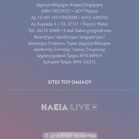
Δήμητρα Βέλμαχου Ατομική Επιχείρηση
ΑΦΜ 105224221
ΔΟΥ Πύργου
•
Aρ. Γ.Ε.ΜΗ. 141319425000
Μ.Η.Τ. #242102
•
Αγ. Κυριακής 4
Τ.Κ. 27131
Πύργος Ηλείας
•
•
Τηλ.: 26210 30400
E-mail:
ilialive.gr@gmail.com
•
Ιδιοκτήτρια / Διευθύντρια / Διαχειρίστρια /
Δικαιούχος Ονόματος Τομέα: Δήμητρα Βέλμαχου
Διευθυντής Σύνταξης: Γιάννης Σπυρούνης
Δημοσιογραφικό Τμήμα: 6976 869414
Εμπορικό Τμήμα: 6945 556212
SITES ΤΟΥ ΟΜΙΛΟΥ