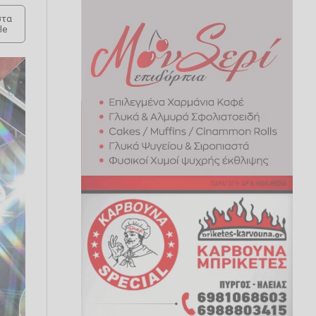
τα
le