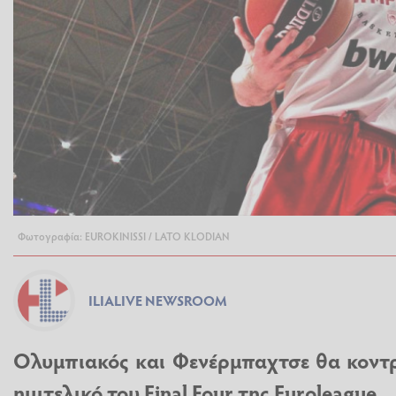
Φωτογραφία: EUROKINISSI / LATO KLODIAN
ILIALIVE NEWSROOM
Ολυμπιακός και Φενέρμπαχτσε θα κοντ
ημιτελικό του Final Four της Euroleague...