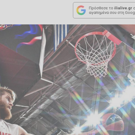
Πρόσθεσε το
ilialive.gr
σ
αγαπημένα σου στη Goog