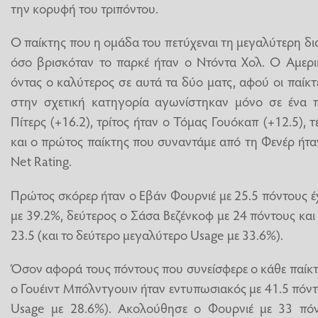
την κορυφή του τριπόντου.
Ο παίκτης που η ομάδα του πετύχεναι τη μεγαλύτερη δι
όσο βρισκόταν το παρκέ ήταν ο Ντόντα Χολ. Ο Αμερι
όντας ο καλύτερος σε αυτά τα δύο ματς, αφού οι παί
στην σχετική κατηγορία αγωνίστηκαν μόνο σε ένα πα
Πίτερς (+16.2), τρίτος ήταν ο Τόμας Γουόκαπ (+12.5), 
και ο πρώτος παίκτης που συναντάμε από τη Φενέρ ήταν
Net Rating.
Πρώτος σκόρερ ήταν ο Εβάν Φουρνιέ με 25.5 πόντους έ
με 39.2%, δεύτερος ο Σάσα Βεζένκοφ με 24 πόντους και 
23.5 (και το δεύτερο μεγαλύτερο Usage με 33.6%).
Όσον αφορά τους πόντους που συνείσφερε ο κάθε παίκ
ο Γουέιντ Μπόλντγουιν ήταν εντυπωσιακός με 41.5 πόντ
Usage με 28.6%). Ακολούθησε ο Φουρνιέ με 33 πόν