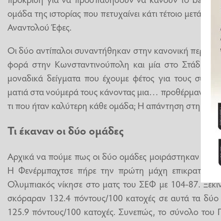
ομάδα της ιστορίας που πετυχαίνει κάτι τέτοιο μετά τις
Αναντολού Έφες.
Οι δύο αντίπαλοι συναντήθηκαν στην κανονική περίοδο
φορά στην Κωνσταντινούπολη και μία στο Στάδιο Ειρή
μοναδικά δείγματα που έχουμε φέτος για τους συλλόγο
ματιά στα νούμερά τους κάνοντας μια… προθέρμανση ενό
τι που ήταν καλύτερη κάθε ομάδα; Η απάντηση στη συν
Τι έκαναν οι δύο ομάδες
Αρχικά να πούμε πως οι δύο ομάδες μοιράστηκαν από μ
Η Φενέρμπαχτσε πήρε την πρώτη μάχη επικρατώντα
Ολυμπιακός νίκησε στο ματς του ΣΕΦ με 104-87. Ξεκι
σκόραραν 132.4 πόντους/100 κατοχές σε αυτά τα δύο 
125.9 πόντους/100 κατοχές. Συνεπώς, το σύνολο του