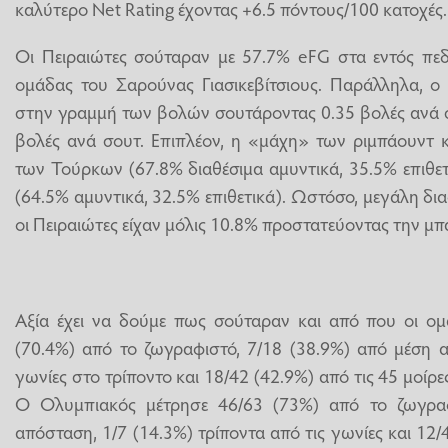
καλύτερο Net Rating έχοντας +6.5 πόντους/100 κατοχές.
Οι Πειραιώτες σούταραν με 57.7% eFG στα εντός πεδ
ομάδας του Σαρούνας Γιασικεβίτσιους. Παράλληλα, ο
στην γραμμή των βολών σουτάροντας 0.35 βολές ανά σ
βολές ανά σουτ. Επιπλέον, η «μάχη» των ριμπάουντ 
των Τούρκων (67.8% διαθέσιμα αμυντικά, 35.5% επιθε
(64.5% αμυντικά, 32.5% επιθετικά). Ωστόσο, μεγάλη δι
οι Πειραιώτες είχαν μόλις 10.8% προστατεύοντας την μπ
Αξία έχει να δούμε πως σούταραν και από που οι ομ
(70.4%) από το ζωγραφιστό, 7/18 (38.9%) από μέση α
γωνίες στο τρίποντο και 18/42 (42.9%) από τις 45 μοίρε
Ο Ολυμπιακός μέτρησε 46/63 (73%) από το ζωγραφ
απόσταση, 1/7 (14.3%) τρίποντα από τις γωνίες και 12/4