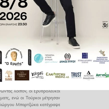
 Γιουγκοπλάστικα, Ολυμπιακό και
 της διοργάνωσης παίζοντας μία
νης και Φιλίας. Αυτά είναι τα
υς. Έτσι αξίζει να ρίξουμε μια
ψει ημιτελικού. Τι ξεχώρισε και
έχεια…
ία νίκη στην κανονική περίοδο.
ς με 88-80 στην Πόλη, ενώ ο
νώντας λοιπόν, οι Ερυθρόλευκοι
ματς, ενώ οι Τούρκοι μέτρησαν
 Γιώργου Μπαρτζώκα κατέγραψε