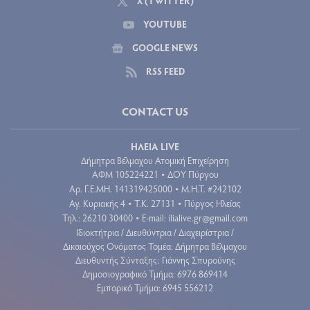
X (TWITTER)
YOUTUBE
GOOGLE NEWS
RSS FEED
CONTACT US
ΗΛΕΙΑ LIVE
Δήμητρα Βέλμαχου Ατομική Επιχείρηση
ΑΦΜ 105224221
ΔΟΥ Πύργου
•
Aρ. Γ.Ε.ΜΗ. 141319425000
Μ.Η.Τ. #242102
•
Αγ. Κυριακής 4
Τ.Κ. 27131
Πύργος Ηλείας
•
•
Τηλ.: 26210 30400
E-mail:
ilialive.gr@gmail.com
•
Ιδιοκτήτρια / Διευθύντρια / Διαχειρίστρια /
Δικαιούχος Ονόματος Τομέα: Δήμητρα Βέλμαχου
Διευθυντής Σύνταξης: Γιάννης Σπυρούνης
Δημοσιογραφικό Τμήμα: 6976 869414
Εμπορικό Τμήμα: 6945 556212