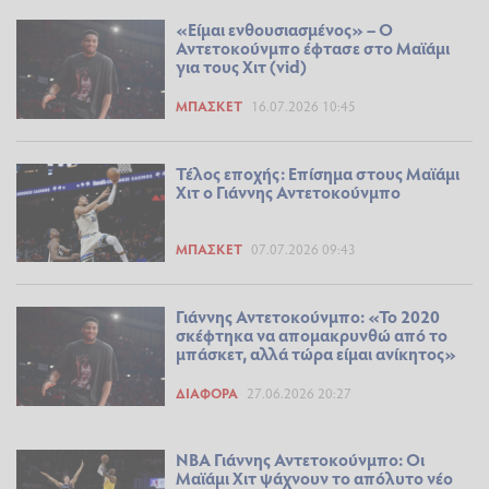
«Είμαι ενθουσιασμένος» – Ο
Αντετοκούνμπο έφτασε στο Μαϊάμι
για τους Χιτ (vid)
ΜΠΆΣΚΕΤ
16.07.2026 10:45
Τέλος εποχής: Επίσημα στους Μαϊάμι
Χιτ o Γιάννης Αντετοκούνμπο
ΜΠΆΣΚΕΤ
07.07.2026 09:43
Γιάννης Αντετοκούνμπο: «Το 2020
σκέφτηκα να απομακρυνθώ από το
μπάσκετ, αλλά τώρα είμαι ανίκητος»
ΔΙΆΦΟΡΑ
27.06.2026 20:27
NBA Γιάννης Αντετοκούνμπο: Οι
Μαϊάμι Χιτ ψάχνουν το απόλυτο νέο