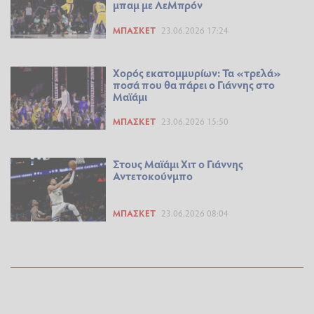
μπαμ με ΛεΜπρόν
ΜΠΆΣΚΕΤ
23.06.2026 17:24
Χορός εκατομμυρίων: Τα «τρελά»
ποσά που θα πάρει ο Γιάννης στο
Μαϊάμι
ΜΠΆΣΚΕΤ
23.06.2026 15:50
Στους Μαϊάμι Χιτ ο Γιάννης
Αντετοκούνμπο
ΜΠΆΣΚΕΤ
23.06.2026 08:04