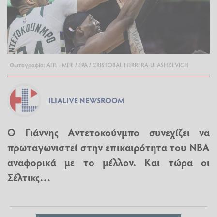
Φωτογραφία: ΑΠΕ - ΜΠΕ / EPA / CRISTOBAL HERRERA-ULASHKEVICH
ILIALIVE NEWSROOM
Ο Γιάννης Αντετοκούνμπο συνεχίζει να
πρωταγωνιστεί στην επικαιρότητα του ΝΒΑ
αναφορικά με το μέλλον. Και τώρα οι
Σέλτικς…