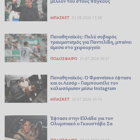
μέλλον του στους πάγκους
ΜΠΆΣΚΕΤ
01.08.2026 13:38
Παναθηναϊκός: Πολύ σοβαρός
τραυματισμός για Παντελίδη, μπαίνει
άμεσα στο χειρουργείο
ΠΟΔΌΣΦΑΙΡΟ
31.07.2026 20:27
Παναθηναϊκός: Ο Φρανσίσκο έφτασε
και οι Λεσόρ - Γιαμπουσέλε τον
καλωσόρισαν μέσω Instagram
ΜΠΆΣΚΕΤ
30.07.2026 10:16
Έφτασε στην Ελλάδα για τον
Ολυμπιακό ο Γκουστάβο Σα
ΠΟΔΌΣΦΑΙΡΟ
29.07.2026 21:58