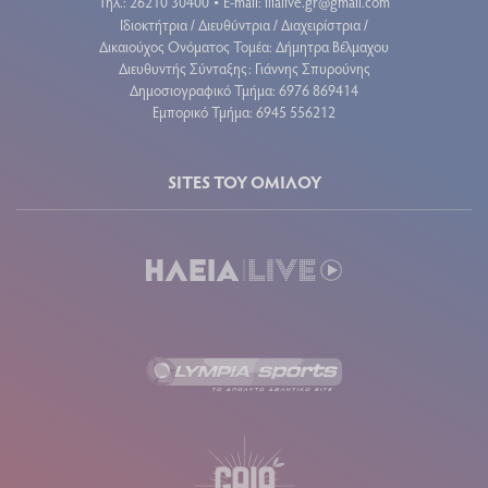
Τηλ.: 26210 30400
E-mail:
ilialive.gr@gmail.com
•
Ιδιοκτήτρια / Διευθύντρια / Διαχειρίστρια /
Δικαιούχος Ονόματος Τομέα: Δήμητρα Βέλμαχου
Διευθυντής Σύνταξης: Γιάννης Σπυρούνης
Δημοσιογραφικό Τμήμα: 6976 869414
Εμπορικό Τμήμα: 6945 556212
SITES ΤΟΥ ΟΜΙΛΟΥ