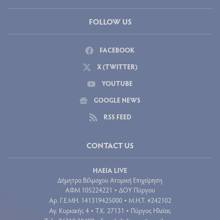
FOLLOW US
FACEBOOK
X (TWITTER)
YOUTUBE
GOOGLE NEWS
RSS FEED
CONTACT US
ΗΛΕΙΑ LIVE
Δήμητρα Βέλμαχου Ατομική Επιχείρηση
ΑΦΜ 105224221
ΔΟΥ Πύργου
•
Aρ. Γ.Ε.ΜΗ. 141319425000
Μ.Η.Τ. #242102
•
Αγ. Κυριακής 4
Τ.Κ. 27131
Πύργος Ηλείας
•
•