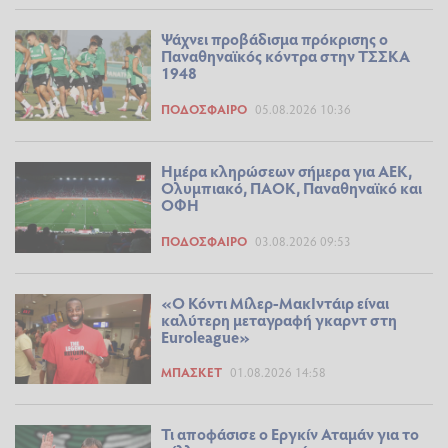
Ψάχνει προβάδισμα πρόκρισης ο
Παναθηναϊκός κόντρα στην ΤΣΣΚΑ
1948
ΠΟΔΌΣΦΑΙΡΟ
05.08.2026 10:36
Ημέρα κληρώσεων σήμερα για ΑΕΚ,
Ολυμπιακό, ΠΑΟΚ, Παναθηναϊκό και
ΟΦΗ
ΠΟΔΌΣΦΑΙΡΟ
03.08.2026 09:53
«Ο Κόντι Μίλερ-ΜακΙντάιρ είναι
καλύτερη μεταγραφή γκαρντ στη
Euroleague»
ΜΠΆΣΚΕΤ
01.08.2026 14:58
Τι αποφάσισε ο Εργκίν Αταμάν για το