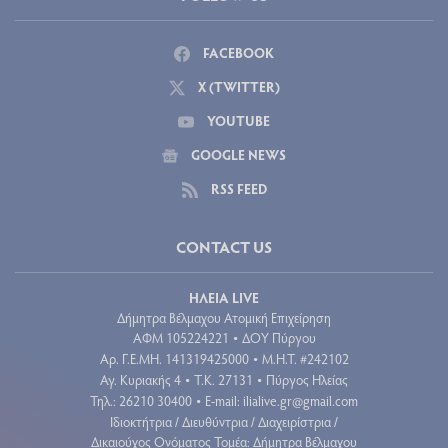
FACEBOOK
X (TWITTER)
YOUTUBE
GOOGLE NEWS
RSS FEED
CONTACT US
ΗΛΕΙΑ LIVE
Δήμητρα Βέλμαχου Ατομική Επιχείρηση
ΑΦΜ 105224221
ΔΟΥ Πύργου
•
Aρ. Γ.Ε.ΜΗ. 141319425000
Μ.Η.Τ. #242102
•
Αγ. Κυριακής 4
Τ.Κ. 27131
Πύργος Ηλείας
•
•
Τηλ.: 26210 30400
E-mail:
ilialive.gr@gmail.com
•
Ιδιοκτήτρια / Διευθύντρια / Διαχειρίστρια /
Δικαιούχος Ονόματος Τομέα: Δήμητρα Βέλμαχου