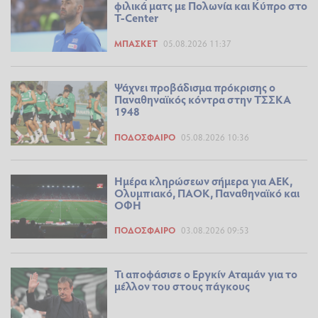
φιλικά ματς με Πολωνία και Κύπρο στο
T-Center
ΜΠΆΣΚΕΤ
05.08.2026 11:37
Ψάχνει προβάδισμα πρόκρισης ο
Παναθηναϊκός κόντρα στην ΤΣΣΚΑ
1948
ΠΟΔΌΣΦΑΙΡΟ
05.08.2026 10:36
Ημέρα κληρώσεων σήμερα για ΑΕΚ,
Ολυμπιακό, ΠΑΟΚ, Παναθηναϊκό και
ΟΦΗ
ΠΟΔΌΣΦΑΙΡΟ
03.08.2026 09:53
Τι αποφάσισε ο Εργκίν Αταμάν για το
μέλλον του στους πάγκους