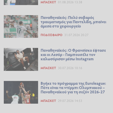
ΜΠΆΣΚΕΤ
01.08.2026 13:38
Παναθηναϊκός: Πολύ σοβαρός
τραυματισμός για Παντελίδη, μπαίνει
άμεσα στο χειρουργείο
ΠΟΔΌΣΦΑΙΡΟ
31.07.2026 20:27
Παναθηναϊκός: Ο Φρανσίσκο έφτασε
και οι Λεσόρ - Γιαμπουσέλε τον
καλωσόρισαν μέσω Instagram
ΜΠΆΣΚΕΤ
30.07.2026 10:16
Βγήκε το πρόγραμμα της Euroleague:
Πότε είναι τα ντέρμπι Ολυμπιακού –
Παναθηναϊκού για τη σεζόν 2026-27
ΜΠΆΣΚΕΤ
29.07.2026 14:53