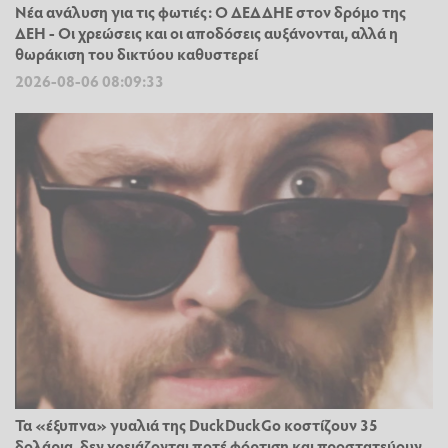
Νέα ανάλυση για τις φωτιές: Ο ΔΕΔΔΗΕ στον δρόμο της
ΔΕΗ - Οι χρεώσεις και οι αποδόσεις αυξάνονται, αλλά η
θωράκιση του δικτύου καθυστερεί
2026-08-06 08:09:33
Τα «έξυπνα» γυαλιά της DuckDuckGo κοστίζουν 35
δολάρια, δεν χρειάζονται ποτέ φόρτιση και προστατεύουν