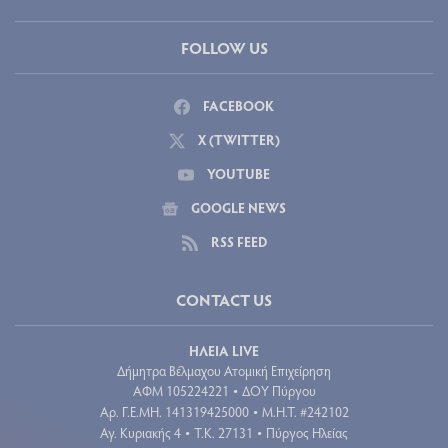
FOLLOW US
FACEBOOK
X (TWITTER)
YOUTUBE
GOOGLE NEWS
RSS FEED
CONTACT US
ΗΛΕΙΑ LIVE
Δήμητρα Βέλμαχου Ατομική Επιχείρηση
ΑΦΜ 105224221
ΔΟΥ Πύργου
•
Aρ. Γ.Ε.ΜΗ. 141319425000
Μ.Η.Τ. #242102
•
Αγ. Κυριακής 4
Τ.Κ. 27131
Πύργος Ηλείας
•
•