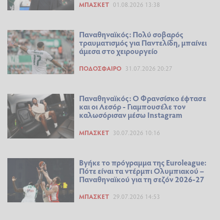
ΜΠΆΣΚΕΤ
01.08.2026 13:38
Παναθηναϊκός: Πολύ σοβαρός
τραυματισμός για Παντελίδη, μπαίνει
άμεσα στο χειρουργείο
ΠΟΔΌΣΦΑΙΡΟ
31.07.2026 20:27
Παναθηναϊκός: Ο Φρανσίσκο έφτασε
και οι Λεσόρ - Γιαμπουσέλε τον
καλωσόρισαν μέσω Instagram
ΜΠΆΣΚΕΤ
30.07.2026 10:16
Βγήκε το πρόγραμμα της Euroleague:
Πότε είναι τα ντέρμπι Ολυμπιακού –
Παναθηναϊκού για τη σεζόν 2026-27
ΜΠΆΣΚΕΤ
29.07.2026 14:53