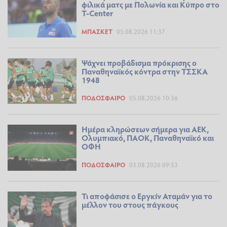
φιλικά ματς με Πολωνία και Κύπρο στο
T-Center
ΜΠΆΣΚΕΤ
05.08.2026 11:37
Ψάχνει προβάδισμα πρόκρισης ο
Παναθηναϊκός κόντρα στην ΤΣΣΚΑ
1948
ΠΟΔΌΣΦΑΙΡΟ
05.08.2026 10:36
Ημέρα κληρώσεων σήμερα για ΑΕΚ,
Ολυμπιακό, ΠΑΟΚ, Παναθηναϊκό και
ΟΦΗ
ΠΟΔΌΣΦΑΙΡΟ
03.08.2026 09:53
Τι αποφάσισε ο Εργκίν Αταμάν για το
μέλλον του στους πάγκους