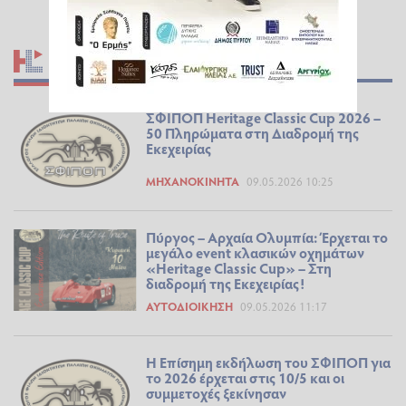
ΣΧΕΤΙΚΆ ΆΡΘΡΑ
ΣΦΙΠΟΠ Heritage Classic Cup 2026 –
50 Πληρώματα στη Διαδρομή της
Εκεχειρίας
ΜΗΧΑΝΟΚΊΝΗΤΑ
09.05.2026 10:25
Πύργος – Αρχαία Ολυμπία: Έρχεται το
μεγάλο event κλασικών οχημάτων
«Heritage Classic Cup» – Στη
διαδρομή της Εκεχειρίας!
ΑΥΤΟΔΙΟΊΚΗΣΗ
09.05.2026 11:17
Η Επίσημη εκδήλωση του ΣΦΙΠΟΠ για
το 2026 έρχεται στις 10/5 και οι
συμμετοχές ξεκίνησαν