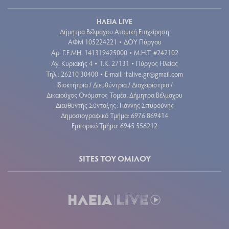
ΗΛΕΙΑ LIVE
Δήμητρα Βέλμαχου Ατομική Επιχείρηση
ΑΦΜ 105224221
ΔΟΥ Πύργου
•
Aρ. Γ.Ε.ΜΗ. 141319425000
Μ.Η.Τ. #242102
•
Αγ. Κυριακής 4
Τ.Κ. 27131
Πύργος Ηλείας
•
•
Τηλ.: 26210 30400
E-mail:
ilialive.gr@gmail.com
•
Ιδιοκτήτρια / Διευθύντρια / Διαχειρίστρια /
Δικαιούχος Ονόματος Τομέα: Δήμητρα Βέλμαχου
Διευθυντής Σύνταξης: Γιάννης Σπυρούνης
Δημοσιογραφικό Τμήμα: 6976 869414
Εμπορικό Τμήμα: 6945 556212
SITES ΤΟΥ ΟΜΙΛΟΥ