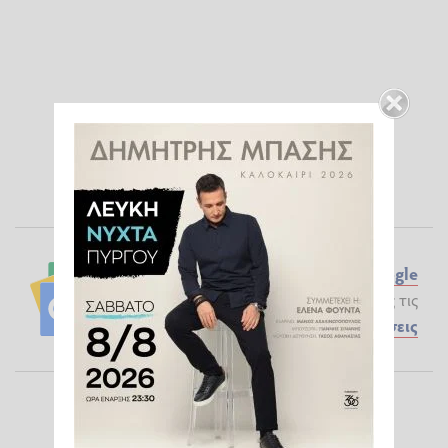
Ακολουθήστε το ilialive.gr στο
Google
News
και μάθετε πρώτοι όλες τις
Ειδήσεις