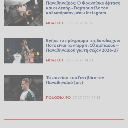
Παναθηναϊκός: Ο Φρανσίσκο έφτασε
και οι Λεσόρ - Γιαμπουσέλε τον
καλωσόρισαν μέσω Instagram
ΜΠΆΣΚΕΤ
30.07.2026 10:16
Βγήκε το πρόγραμμα της Euroleague:
Πότε είναι τα ντέρμπι Ολυμπιακού –
Παναθηναϊκού για τη σεζόν 2026-27
ΜΠΆΣΚΕΤ
29.07.2026 14:53
Το «αντίο» του Γεντβάι στον
Παναθηναϊκό (pic)
ΠΟΔΌΣΦΑΙΡΟ
27.07.2026 22:38