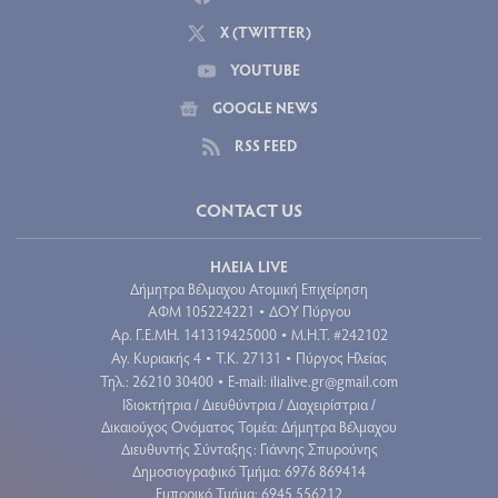
X (TWITTER)
YOUTUBE
GOOGLE NEWS
RSS FEED
CONTACT US
ΗΛΕΙΑ LIVE
Δήμητρα Βέλμαχου Ατομική Επιχείρηση
ΑΦΜ 105224221
ΔΟΥ Πύργου
•
Aρ. Γ.Ε.ΜΗ. 141319425000
Μ.Η.Τ. #242102
•
Αγ. Κυριακής 4
Τ.Κ. 27131
Πύργος Ηλείας
•
•
Τηλ.: 26210 30400
E-mail:
ilialive.gr@gmail.com
•
Ιδιοκτήτρια / Διευθύντρια / Διαχειρίστρια /
Δικαιούχος Ονόματος Τομέα: Δήμητρα Βέλμαχου
Διευθυντής Σύνταξης: Γιάννης Σπυρούνης
Δημοσιογραφικό Τμήμα: 6976 869414
Εμπορικό Τμήμα: 6945 556212