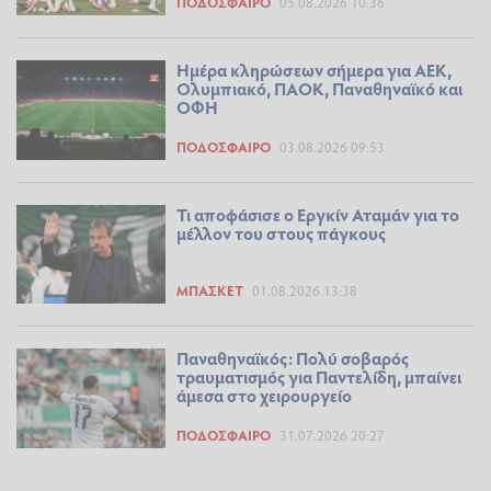
ΠΟΔΌΣΦΑΙΡΟ
05.08.2026 10:36
Ημέρα κληρώσεων σήμερα για ΑΕΚ,
Ολυμπιακό, ΠΑΟΚ, Παναθηναϊκό και
ΟΦΗ
ΠΟΔΌΣΦΑΙΡΟ
03.08.2026 09:53
Τι αποφάσισε ο Εργκίν Αταμάν για το
μέλλον του στους πάγκους
ΜΠΆΣΚΕΤ
01.08.2026 13:38
Παναθηναϊκός: Πολύ σοβαρός
τραυματισμός για Παντελίδη, μπαίνει
άμεσα στο χειρουργείο
ΠΟΔΌΣΦΑΙΡΟ
31.07.2026 20:27