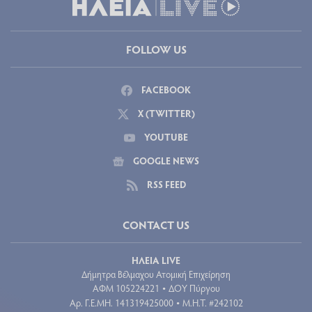
FOLLOW US
FACEBOOK
X (TWITTER)
YOUTUBE
GOOGLE NEWS
RSS FEED
CONTACT US
ΗΛΕΙΑ LIVE
Δήμητρα Βέλμαχου Ατομική Επιχείρηση
ΑΦΜ 105224221
ΔΟΥ Πύργου
•
Aρ. Γ.Ε.ΜΗ. 141319425000
Μ.Η.Τ. #242102
•