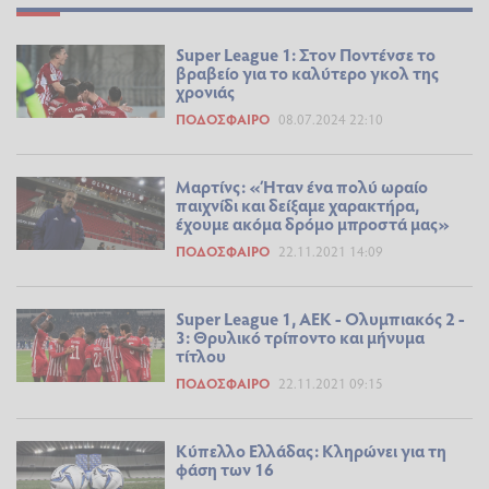
Super League 1: Στον Ποντένσε το
βραβείο για το καλύτερο γκολ της
χρονιάς
ΠΟΔΌΣΦΑΙΡΟ
08.07.2024 22:10
Μαρτίνς: «Ήταν ένα πολύ ωραίο
παιχνίδι και δείξαμε χαρακτήρα,
έχουμε ακόμα δρόμο μπροστά μας»
ΠΟΔΌΣΦΑΙΡΟ
22.11.2021 14:09
Super League 1, ΑΕΚ - Ολυμπιακός 2 -
3: Θρυλικό τρίποντο και μήνυμα
τίτλου
ΠΟΔΌΣΦΑΙΡΟ
22.11.2021 09:15
Κύπελλο Ελλάδας: Κληρώνει για τη
φάση των 16