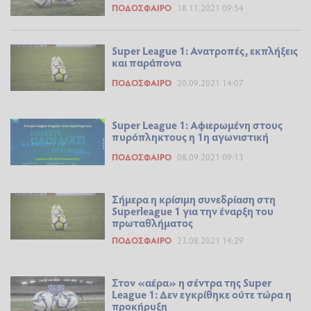
ΠΟΔΌΣΦΑΙΡΟ
18.11.2021 09:54
Super League 1: Ανατροπές, εκπλήξεις
και παράπονα
ΠΟΔΌΣΦΑΙΡΟ
20.09.2021 14:07
Super League 1: Αφιερωμένη στους
πυρόπληκτους η 1η αγωνιστική
ΠΟΔΌΣΦΑΙΡΟ
08.09.2021 09:13
Σήμερα η κρίσιμη συνεδρίαση στη
Superleague 1 για την έναρξη του
πρωταθλήματος
ΠΟΔΌΣΦΑΙΡΟ
23.08.2021 14:29
Στον «αέρα» η σέντρα της Super
League 1: Δεν εγκρίθηκε ούτε τώρα η
προκήρυξη