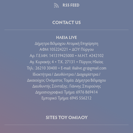
RSS FEED
CONTACT US
ΗΛΕΙΑ LIVE
Δήμητρα Βέλμαχου Ατομική Επιχείρηση
ΑΦΜ 105224221
ΔΟΥ Πύργου
•
Aρ. Γ.Ε.ΜΗ. 141319425000
Μ.Η.Τ. #242102
•
Αγ. Κυριακής 4
Τ.Κ. 27131
Πύργος Ηλείας
•
•
Τηλ.: 26210 30400
E-mail:
ilialive.gr@gmail.com
•
Ιδιοκτήτρια / Διευθύντρια / Διαχειρίστρια /
Δικαιούχος Ονόματος Τομέα: Δήμητρα Βέλμαχου
Διευθυντής Σύνταξης: Γιάννης Σπυρούνης
Δημοσιογραφικό Τμήμα: 6976 869414
Εμπορικό Τμήμα: 6945 556212
SITES ΤΟΥ ΟΜΙΛΟΥ