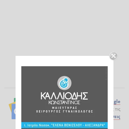
Ακολουθήστε το ilialive.gr στο
Google
News
και μάθετε πρώτοι όλες τις
Ειδήσεις