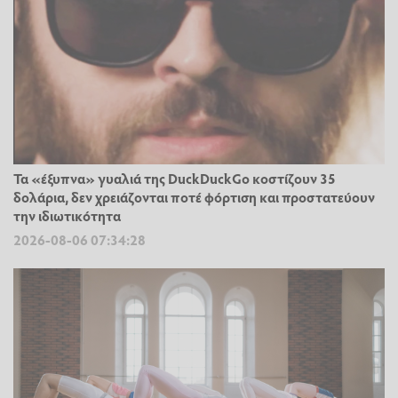
Τα «έξυπνα» γυαλιά της DuckDuckGo κοστίζουν 35
δολάρια, δεν χρειάζονται ποτέ φόρτιση και προστατεύουν
την ιδιωτικότητα
2026-08-06 07:34:28