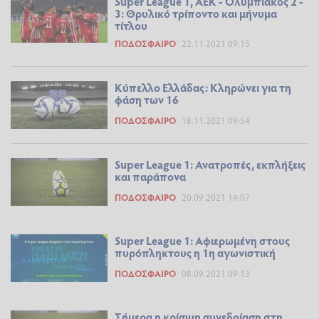
Super League 1, ΑΕΚ - Ολυμπιακός 2 -
3: Θρυλικό τρίποντο και μήνυμα
τίτλου
ΠΟΔΌΣΦΑΙΡΟ
22.11.2021 09:15
Κύπελλο Ελλάδας: Κληρώνει για τη
φάση των 16
ΠΟΔΌΣΦΑΙΡΟ
18.11.2021 09:54
Super League 1: Ανατροπές, εκπλήξεις
και παράπονα
ΠΟΔΌΣΦΑΙΡΟ
20.09.2021 14:07
Super League 1: Αφιερωμένη στους
πυρόπληκτους η 1η αγωνιστική
ΠΟΔΌΣΦΑΙΡΟ
08.09.2021 09:13
Σήμερα η κρίσιμη συνεδρίαση στη