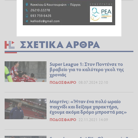
ΣΧΕΤΙΚΆ ΆΡΘΡΑ
Super League 1: Στον Ποντένσε το
βραβείο για το καλύτερο γκολ της
χρονιάς
ΠΟΔΌΣΦΑΙΡΟ
08.07.2024 22:10
Μαρτίνς: «Ήταν ένα πολύ ωραίο
παιχνίδι και δείξαμε χαρακτήρα,
έχουμε ακόμα δρόμο μπροστά μας»
ΠΟΔΌΣΦΑΙΡΟ
22.11.2021 14:09