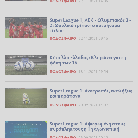
ΠΟΔΌΣΦΑΙΡΟ
22.11.2021 14:09
Super League 1, ΑΕΚ - Ολυμπιακός 2 -
3: Θρυλικό τρίποντο και μήνυμα
τίτλου
ΠΟΔΌΣΦΑΙΡΟ
22.11.2021 09:15
Κύπελλο Ελλάδας: Κληρώνει για τη
φάση των 16
ΠΟΔΌΣΦΑΙΡΟ
18.11.2021 09:54
Super League 1: Ανατροπές, εκπλήξεις
και παράπονα
ΠΟΔΌΣΦΑΙΡΟ
20.09.2021 14:07
Super League 1: Αφιερωμένη στους
πυρόπληκτους η 1η αγωνιστική
ΠΟΔΌΣΦΑΙΡΟ
08.09.2021 09:13