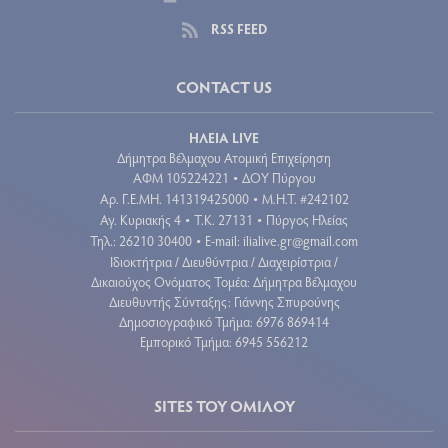
RSS FEED
CONTACT US
ΗΛΕΙΑ LIVE
Δήμητρα Βέλμαχου Ατομική Επιχείρηση
ΑΦΜ 105224221
ΔΟΥ Πύργου
•
Aρ. Γ.Ε.ΜΗ. 141319425000
Μ.Η.Τ. #242102
•
Αγ. Κυριακής 4
Τ.Κ. 27131
Πύργος Ηλείας
•
•
Τηλ.: 26210 30400
E-mail:
ilialive.gr@gmail.com
•
Ιδιοκτήτρια / Διευθύντρια / Διαχειρίστρια /
Δικαιούχος Ονόματος Τομέα: Δήμητρα Βέλμαχου
Διευθυντής Σύνταξης: Γιάννης Σπυρούνης
Δημοσιογραφικό Τμήμα: 6976 869414
Εμπορικό Τμήμα: 6945 556212
SITES ΤΟΥ ΟΜΙΛΟΥ