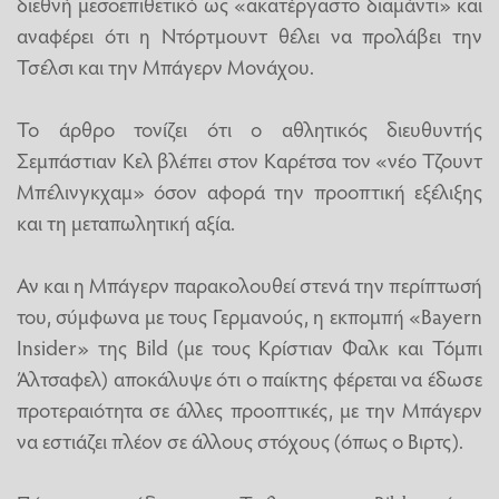
διεθνή μεσοεπιθετικό ως «ακατέργαστο διαμάντι» και
αναφέρει ότι η Ντόρτμουντ θέλει να προλάβει την
Τσέλσι και την Μπάγερν Μονάχου.
Το άρθρο τονίζει ότι ο αθλητικός διευθυντής
Σεμπάστιαν Κελ βλέπει στον Καρέτσα τον «νέο Τζουντ
Μπέλινγκχαμ» όσον αφορά την προοπτική εξέλιξης
και τη μεταπωλητική αξία.
Αν και η Μπάγερν παρακολουθεί στενά την περίπτωσή
του, σύμφωνα με τους Γερμανούς, η εκπομπή «Bayern
Insider» της Bild (με τους Κρίστιαν Φαλκ και Τόμπι
Άλτσαφελ) αποκάλυψε ότι ο παίκτης φέρεται να έδωσε
προτεραιότητα σε άλλες προοπτικές, με την Μπάγερν
να εστιάζει πλέον σε άλλους στόχους (όπως ο Βιρτς).