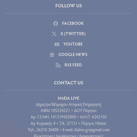
FOLLOW US
FACEBOOK
X (TWITTER)
YOUTUBE
GOOGLE NEWS
RSS FEED
CONTACT US
ΗΛΕΙΑ LIVE
Δήμητρα Βέλμαχου Ατομική Επιχείρηση
ΑΦΜ 105224221
ΔΟΥ Πύργου
•
Aρ. Γ.Ε.ΜΗ. 141319425000
Μ.Η.Τ. #242102
•
Αγ. Κυριακής 4
Τ.Κ. 27131
Πύργος Ηλείας
•
•
Τηλ.: 26210 30400
E-mail:
ilialive.gr@gmail.com
•
Ιδιοκτήτρια / Διευθύντρια / Διαχειρίστρια /