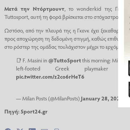
Μετά την Ντόρτμουντ
, το wonderkid της Γκενκ
Tuttosport, αυτή τη φορά βρίσκεται στο στόχαστρο της
Ωστόσο, από την πλευρά της η Γκενκ έχει ξεκαθαρίσει 
προς αποχώρηση τη δεδομένη στιγμή, καθώς επιθυμία το
στο ρόστερ της ομάδας τουλάχιστον μέχρι το ερχόμενο κ
📑 F. Masini in
@TuttoSport
this morning: Milan a
left-footed Greek playmaker K
pic.twitter.com/z2co6rHeT6
— Milan Posts (@MilanPosts)
January 28, 2026
Πηγή:
Sport24.gr