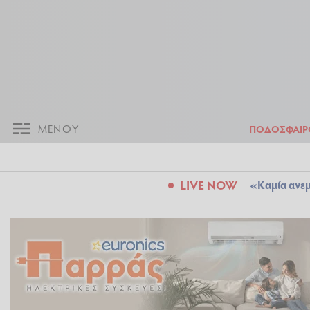
ΜΕΝΟΥ
Π
ΜΕΝΟΥ
ΠΟΔΟΣΦΑΙΡ
LIVE NOW
«Καμία ανεμ