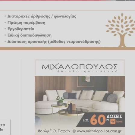
τα
le