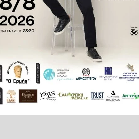
, σύμφωνα με δημοσίευμα της
Μίλαν
.
πως ο Έλληνας διεθνής δεν είναι
υ συλλόγου είναι να παραμείνει
αλοκαίρι.
re intrigued by 18-year-old
aretsas of Genk.