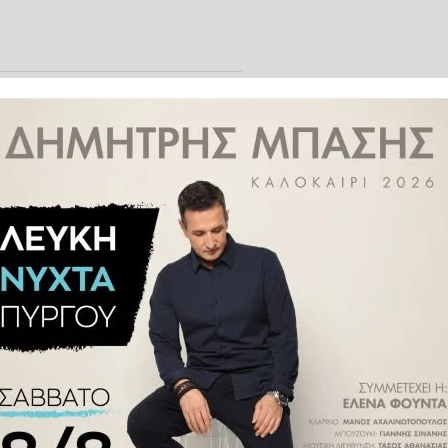
να από τα πιο hot ονόματα στο