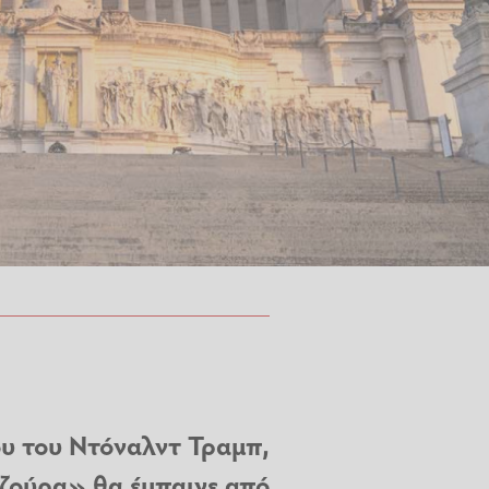
ου του Ντόναλντ Τραμπ,
ζούρα» θα έμπαινε από