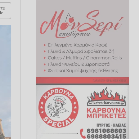
τα
le