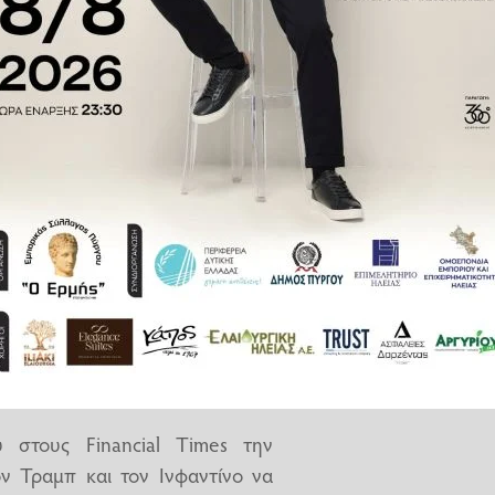
γκόσμιο Κύπελλο
θα διεξαχθεί
ει κερδίσει τη συμμετοχή του.
ζαμπόλι, μετέφερε την πρόταση
ουάντρα Ατζούρα» να μένει εκτός
η Βοσνία στα μπαράζ.
ρόταση. Όπως αναφέρει το BBC
ει από το… παράθυρο την Ιταλία
να μη συμμετάσχει στο μεγάλο
 στους Financial Times την
ον Τραμπ και τον Ινφαντίνο να