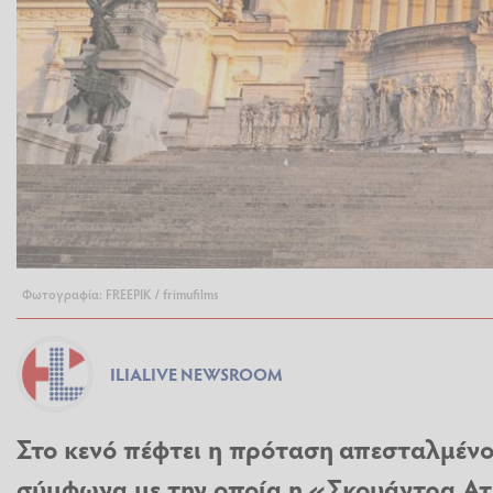
Φωτογραφία: FREEPIK / frimufilms
ILIALIVE NEWSROOM
Στο κενό πέφτει η πρόταση απεσταλμέν
σύμφωνα με την οποία η «Σκουάντρα Ατ