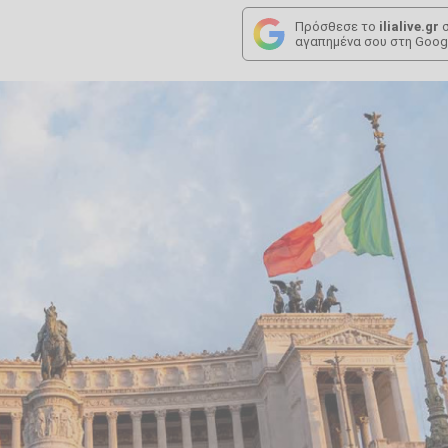
Πρόσθεσε το
ilialive.gr
σ
αγαπημένα σου στη Goog