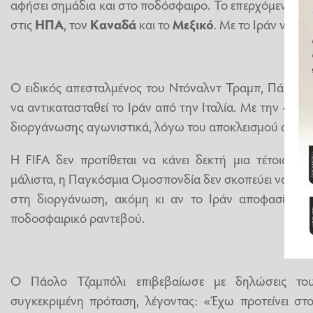
αφήσει σημάδια και στο ποδόσφαιρο. Το επερχόμενο
Πα
στις
ΗΠΑ
, τον
Καναδά
και το
Μεξικό
. Με το Ιράν να έχ
Ο ειδικός απεσταλμένος του Ντόναλντ Τραμπ, Πάολο Τ
να αντικατασταθεί το Ιράν από την Ιταλία. Με την «Σκ
διοργάνωσης αγωνιστικά, λόγω του αποκλεισμού από τ
Η FIFA δεν προτίθεται να κάνει δεκτή μια τέτοια π
μάλιστα, η Παγκόσμια Ομοσπονδία δεν σκοπεύει να βάλ
στη διοργάνωση, ακόμη κι αν το Ιράν αποφασίσει 
ποδοσφαιρικό ραντεβού.
Ο Πάολο Τζαμπόλι επιβεβαίωσε με δηλώσεις του
συγκεκριμένη πρόταση, λέγοντας: «Έχω προτείνει στ