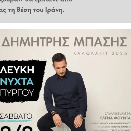
 τη θέση του Ιράνη.
μεσα σε
ΗΠΑ-Ισραήλ-Ιράν
, έχει