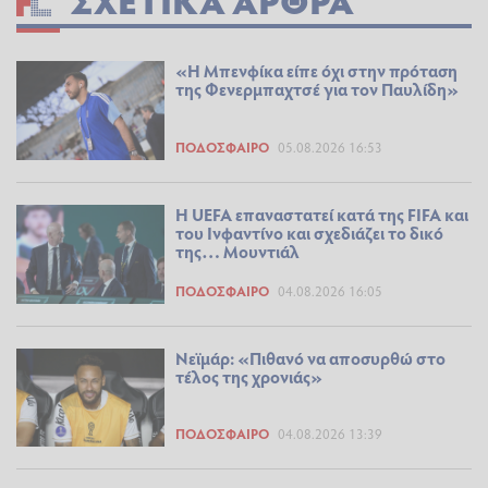
ΣΧΕΤΙΚΆ ΆΡΘΡΑ
«Η Μπενφίκα είπε όχι στην πρόταση
της Φενερμπαχτσέ για τον Παυλίδη»
ΠΟΔΌΣΦΑΙΡΟ
05.08.2026 16:53
Η UEFA επαναστατεί κατά της FIFA και
του Ινφαντίνο και σχεδιάζει το δικό
της… Μουντιάλ
ΠΟΔΌΣΦΑΙΡΟ
04.08.2026 16:05
Νεϊμάρ: «Πιθανό να αποσυρθώ στο
τέλος της χρονιάς»
ΠΟΔΌΣΦΑΙΡΟ
04.08.2026 13:39