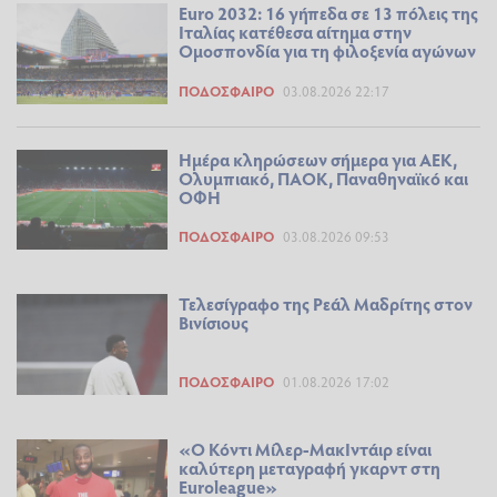
Euro 2032: 16 γήπεδα σε 13 πόλεις της
Ιταλίας κατέθεσα αίτημα στην
Ομοσπονδία για τη φιλοξενία αγώνων
ΠΟΔΌΣΦΑΙΡΟ
03.08.2026 22:17
Ημέρα κληρώσεων σήμερα για ΑΕΚ,
Ολυμπιακό, ΠΑΟΚ, Παναθηναϊκό και
ΟΦΗ
ΠΟΔΌΣΦΑΙΡΟ
03.08.2026 09:53
Τελεσίγραφο της Ρεάλ Μαδρίτης στον
Βινίσιους
ΠΟΔΌΣΦΑΙΡΟ
01.08.2026 17:02
«Ο Κόντι Μίλερ-ΜακΙντάιρ είναι
καλύτερη μεταγραφή γκαρντ στη
Euroleague»