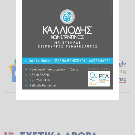
Ακολουθήστε το ilialive.gr στο
Google
News
και μάθετε πρώτοι όλες τις
Ειδήσεις