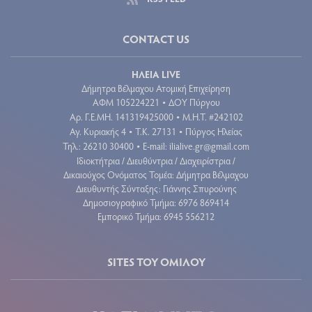
CONTACT US
ΗΛΕΙΑ LIVE
Δήμητρα Βέλμαχου Ατομική Επιχείρηση
ΑΦΜ 105224221
ΔΟΥ Πύργου
•
Aρ. Γ.Ε.ΜΗ. 141319425000
Μ.Η.Τ. #242102
•
Αγ. Κυριακής 4
Τ.Κ. 27131
Πύργος Ηλείας
•
•
Τηλ.: 26210 30400
E-mail:
ilialive.gr@gmail.com
•
Ιδιοκτήτρια / Διευθύντρια / Διαχειρίστρια /
Δικαιούχος Ονόματος Τομέα: Δήμητρα Βέλμαχου
Διευθυντής Σύνταξης: Γιάννης Σπυρούνης
Δημοσιογραφικό Τμήμα: 6976 869414
Εμπορικό Τμήμα: 6945 556212
SITES ΤΟΥ ΟΜΙΛΟΥ