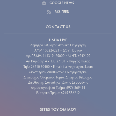
GOOGLE NEWS
RSS FEED
CONTACT US
ΗΛΕΙΑ LIVE
Δήμητρα Βέλμαχου Ατομική Επιχείρηση
ΑΦΜ 105224221
ΔΟΥ Πύργου
•
Aρ. Γ.Ε.ΜΗ. 141319425000
Μ.Η.Τ. #242102
•
Αγ. Κυριακής 4
Τ.Κ. 27131
Πύργος Ηλείας
•
•
Τηλ.: 26210 30400
E-mail:
ilialive.gr@gmail.com
•
Ιδιοκτήτρια / Διευθύντρια / Διαχειρίστρια /
Δικαιούχος Ονόματος Τομέα: Δήμητρα Βέλμαχου
Διευθυντής Σύνταξης: Γιάννης Σπυρούνης
Δημοσιογραφικό Τμήμα: 6976 869414
Εμπορικό Τμήμα: 6945 556212
SITES ΤΟΥ ΟΜΙΛΟΥ