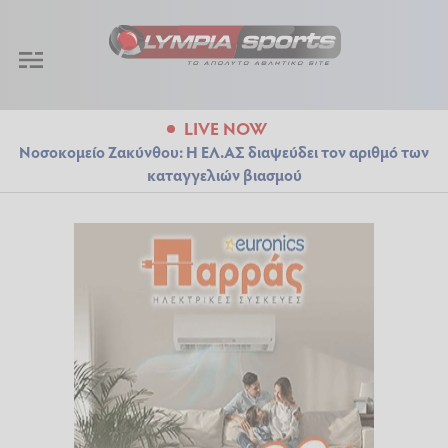
LIVE NOW
Νοσοκομείο Ζακύνθου: Η ΕΛ.ΑΣ διαψεύδει τον αριθμό των
καταγγελιών βιασμού