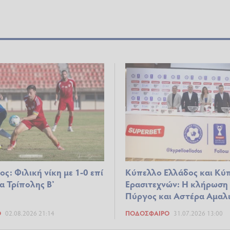
: Φιλική νίκη με 1-0 επί
Κύπελλο Ελλάδος και Κύ
α Τρίπολης Β’
Ερασιτεχνών: Η κλήρωση
Πύργος και Αστέρα Αμαλι
Ο
02.08.2026 21:14
ΠΟΔΌΣΦΑΙΡΟ
31.07.2026 13:00