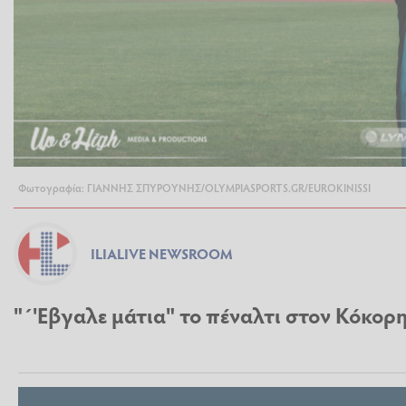
Φωτογραφία: ΓΙΑΝΝΗΣ ΣΠΥΡΟΥΝΗΣ/OLYMPIASPORTS.GR/EUROKINISSI
ILIALIVE NEWSROOM
"΄'Εβγαλε μάτια" το πέναλτι στον Κόκορη