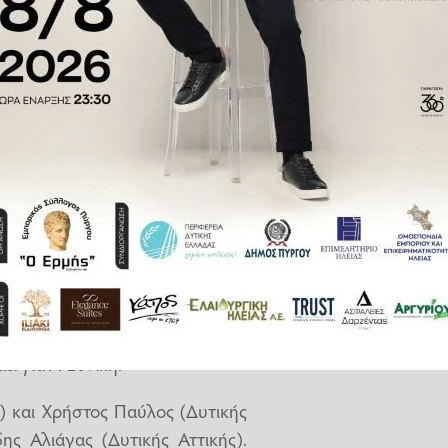
Η πρώτη φορά ήταν στο παιχνίδι
στο Μαρκόπουλο.
ούρης-Αργυρόπουλος από την ΕΠΣ
ελμα που όρισε η ΚΕΔ για να
ει παρατηρητής, αλλά και μάτια
ει για Α' Εθνική.
) και Χρήστος Παύλος (Δυτικής
δης Αλιάγας (Δυτικής Αττικής).