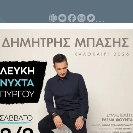
ιαιτήτευσε το παιχνίδι Πύργος-
ότι τιμωρήθηκε αφού ο χαμηλός
αλτι - ανατροπή Κόκκορη) αλλά
 αφήνουν εκτός παιχνιδιών μέχρι