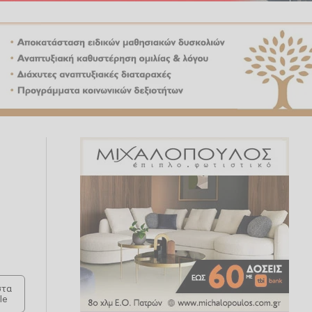
τα
le