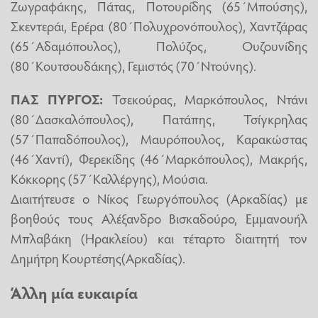
Ζωγραφάκης, Πάτας, Ποτουρίδης (65΄Μπούσης),
Σκεντεράι, Ερέρα (80΄Πολυχρονόπουλος), Χαντζάρας
(65΄Αδαμόπουλος), Πολύζος, Ουζουνίδης
(80΄Κουτσουδάκης), Γεμιστός (70΄Ντούνης).
ΠΑΣ ΠΥΡΓΟΣ:
Τσεκούρας, Μαρκόπουλος, Ντάνι
(80΄Δασκαλόπουλος), Πατάπης, Τσίγκρηλας
(57΄Παπαδόπουλος), Μαυρόπουλος, Καρακώστας
(46΄Χαντί), Φερεκίδης (46΄Μαρκόπουλος), Μακρής,
Κόκκορης (57΄Καλλέργης), Μούσια.
Διαιτήτευσε ο Νίκος Γεωργόπουλος (Αρκαδίας) με
βοηθούς τους Αλέξανδρο Βισκαδούρο, Εμμανουήλ
Μπλαβάκη (Ηρακλείου) και τέταρτο διαιτητή τον
Δημήτρη Κουρτέσης(Αρκαδίας).
Άλλη μία ευκαιρία