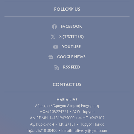
FOLLOW US
FACEBOOK
X (TWITTER)
YOUTUBE
GOOGLE NEWS
RSS FEED
CONTACT US
ΗΛΕΙΑ LIVE
Δήμητρα Βέλμαχου Ατομική Επιχείρηση
ΑΦΜ 105224221
ΔΟΥ Πύργου
•
Aρ. Γ.Ε.ΜΗ. 141319425000
Μ.Η.Τ. #242102
•
Αγ. Κυριακής 4
Τ.Κ. 27131
Πύργος Ηλείας
•
•
Τηλ.: 26210 30400
E-mail:
ilialive.gr@gmail.com
•