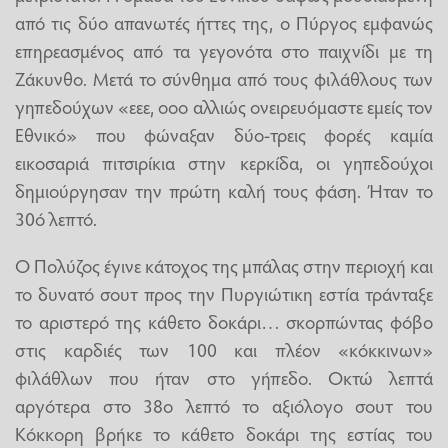
από τις δύο απανωτές ήττες της, ο Πύργος εμφανώς
επηρεασμένος από τα γεγονότα στο παιχνίδι με τη
Ζάκυνθο. Μετά το σύνθημα από τους φιλάθλους των
γηπεδούχων «εεε, οοο αλλιώς ονειρευόμαστε εμείς τον
Εθνικό» που φώναξαν δύο-τρεις φορές καμία
εικοσαριά πιτσιρίκια στην κερκίδα, οι γηπεδούχοι
δημιούργησαν την πρώτη καλή τους φάση. Ήταν το
30ό λεπτό.
Ο Πολύζος έγινε κάτοχος της μπάλας στην περιοχή και
το δυνατό σουτ προς την Πυργιώτικη εστία τράνταξε
το αριστερό της κάθετο δοκάρι… σκορπώντας φόβο
στις καρδιές των 100 και πλέον «κόκκινων»
φιλάθλων που ήταν στο γήπεδο. Οκτώ λεπτά
αργότερα στο 38ο λεπτό το αξιόλογο σουτ του
Κόκκορη βρήκε το κάθετο δοκάρι της εστίας του