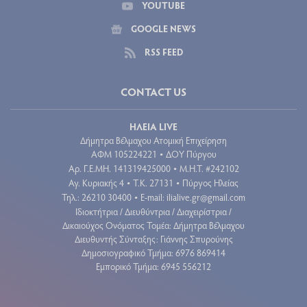
YOUTUBE
GOOGLE NEWS
RSS FEED
CONTACT US
ΗΛΕΙΑ LIVE
Δήμητρα Βέλμαχου Ατομική Επιχείρηση
ΑΦΜ 105224221
ΔΟΥ Πύργου
•
Aρ. Γ.Ε.ΜΗ. 141319425000
Μ.Η.Τ. #242102
•
Αγ. Κυριακής 4
Τ.Κ. 27131
Πύργος Ηλείας
•
•
Τηλ.: 26210 30400
E-mail:
ilialive.gr@gmail.com
•
Ιδιοκτήτρια / Διευθύντρια / Διαχειρίστρια /
Δικαιούχος Ονόματος Τομέα: Δήμητρα Βέλμαχου
Διευθυντής Σύνταξης: Γιάννης Σπυρούνης
Δημοσιογραφικό Τμήμα: 6976 869414
Εμπορικό Τμήμα: 6945 556212