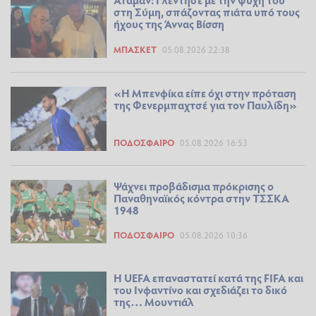
στη Σύμη, σπάζοντας πιάτα υπό τους
ήχους της Άννας Βίσση
ΜΠΆΣΚΕΤ
05.08.2026 22:38
«Η Μπενφίκα είπε όχι στην πρόταση
της Φενερμπαχτσέ για τον Παυλίδη»
ΠΟΔΌΣΦΑΙΡΟ
05.08.2026 16:53
Ψάχνει προβάδισμα πρόκρισης ο
Παναθηναϊκός κόντρα στην ΤΣΣΚΑ
1948
ΠΟΔΌΣΦΑΙΡΟ
05.08.2026 10:36
Η UEFA επαναστατεί κατά της FIFA και
του Ινφαντίνο και σχεδιάζει το δικό
της… Μουντιάλ