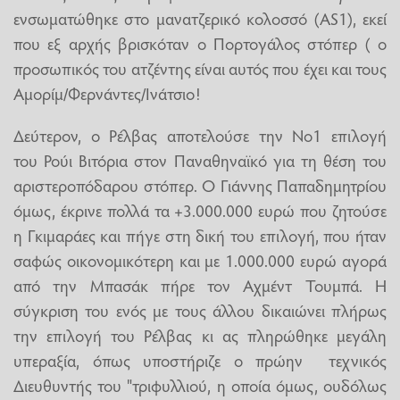
ενσωματώθηκε στο μανατζερικό κολοσσό (ΑS1), εκεί
που εξ αρχής βρισκόταν ο Πορτογάλος στόπερ ( ο
προσωπικός του ατζέντης είναι αυτός που έχει και τους
Αμορίμ/Φερνάντες/Ινάτσιο!
Δεύτερον, ο Ρέλβας αποτελούσε την Νο1 επιλογή
του Ρούι Βιτόρια στον Παναθηναϊκό για τη θέση του
αριστεροπόδαρου στόπερ. Ο Γιάννης Παπαδημητρίου
όμως, έκρινε πολλά τα +3.000.000 ευρώ που ζητούσε
η Γκιμαράες και πήγε στη δική του επιλογή, που ήταν
σαφώς οικονομικότερη και με 1.000.000 ευρώ αγορά
από την Μπασάκ πήρε τον Αχμέντ Τουμπά. Η
σύγκριση του ενός με τους άλλου δικαιώνει πλήρως
την επιλογή του Ρέλβας κι ας πληρώθηκε μεγάλη
υπεραξία, όπως υποστήριζε ο πρώην τεχνικός
Διευθυντής του "τριφυλλιού, η οποία όμως, ουδόλως