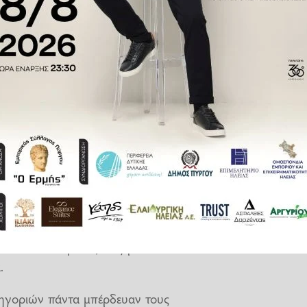
ατά την εκδίκαση που έχει
 ομάδες έχουν ήδη καταθέσει
ί η τελική απόφαση θα οδηγήσει
 πίνακα της βαθμολογίας, εκτός
μιο όργανο της Ομοσπονδίας,
α που θα βρεθεί εκτός ανόδου θα
εκδοθεί λογικά προς το τέλος
ό δικαστήριο που η απόφασή του
αυτά είναι πολύτιμος γιατί οι
ύν ώστε οι ομάδες να ξέρουν το
.
ηγοριών πάντα μπέρδευαν τους