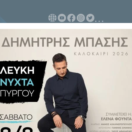
καστικής υπόθεσης των ομάδων
τη παρέμβαση που κατέθεσε η
ης ΕΠΟ. Η απόφαση όπως ήταν
ύπολη, που θα εκπροσωπηθεί