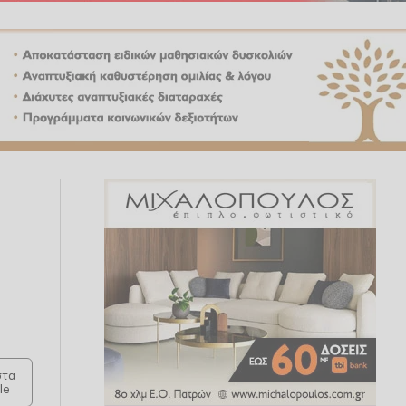
τα
le