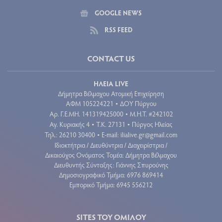
GOOGLE NEWS
RSS FEED
CONTACT US
ΗΛΕΙΑ LIVE
Δήμητρα Βέλμαχου Ατομική Επιχείρηση
ΑΦΜ 105224221
ΔΟΥ Πύργου
•
Aρ. Γ.Ε.ΜΗ. 141319425000
Μ.Η.Τ. #242102
•
Αγ. Κυριακής 4
Τ.Κ. 27131
Πύργος Ηλείας
•
•
Τηλ.: 26210 30400
E-mail:
ilialive.gr@gmail.com
•
Ιδιοκτήτρια / Διευθύντρια / Διαχειρίστρια /
Δικαιούχος Ονόματος Τομέα: Δήμητρα Βέλμαχου
Διευθυντής Σύνταξης: Γιάννης Σπυρούνης
Δημοσιογραφικό Τμήμα: 6976 869414
Εμπορικό Τμήμα: 6945 556212
SITES ΤΟΥ ΟΜΙΛΟΥ