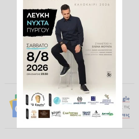
Ακολουθήστε το ilialive.gr στο
Google
News
και μάθετε πρώτοι όλες τις
Ειδήσεις