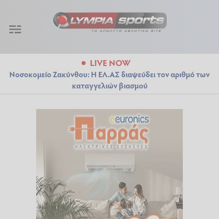
LIVE NOW
Νοσοκομείο Ζακύνθου: Η ΕΛ.ΑΣ διαψεύδει τον αριθμό των
καταγγελιών βιασμού