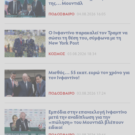
της… Μουντιάλ
ΠΟΔΌΣΦΑΙΡΟ
04.08.2026 16:05
Ο Ινφαντίνο παρακαλεί τον Τραμπ να
σώσει τη θέση του, σύμφωνα με τη
New York Post
ΚΌΣΜΟΣ
03.08.2026 18:34
Μισθός… 55 εκατ. ευρώ τον χρόνο για
τον Ινφαντίνο!
ΠΟΔΌΣΦΑΙΡΟ
03.08.2026 17:24
Εμπόδια στην επανεκλογή Ινφαντίνο
μετά την αναδίπλωση για την
«πώληση» του Μουντιάλ βλέπουν
ειδικοί
ΠΟΔΌΣΦΑΙΡΟ
01.08.2026 19:44