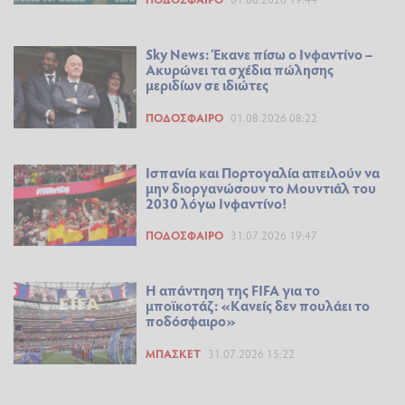
Sky News: Έκανε πίσω ο Ινφαντίνο –
Ακυρώνει τα σχέδια πώλησης
μεριδίων σε ιδιώτες
ΠΟΔΌΣΦΑΙΡΟ
01.08.2026 08:22
Ισπανία και Πορτογαλία απειλούν να
μην διοργανώσουν το Μουντιάλ του
2030 λόγω Ινφαντίνο!
ΠΟΔΌΣΦΑΙΡΟ
31.07.2026 19:47
Η απάντηση της FIFA για το
μποϊκοτάζ: «Κανείς δεν πουλάει το
ποδόσφαιρο»
ΜΠΆΣΚΕΤ
31.07.2026 15:22