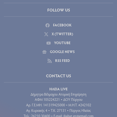
FOLLOW US
FACEBOOK
X (TWITTER)
YOUTUBE
GOOGLE NEWS
RSS FEED
CONTACT US
ΗΛΕΙΑ LIVE
Δήμητρα Βέλμαχου Ατομική Επιχείρηση
ΑΦΜ 105224221
ΔΟΥ Πύργου
•
Aρ. Γ.Ε.ΜΗ. 141319425000
Μ.Η.Τ. #242102
•
Αγ. Κυριακής 4
Τ.Κ. 27131
Πύργος Ηλείας
•
•
Τηλ.: 26210 30400
E-mail:
ilialive.gr@gmail.com
•