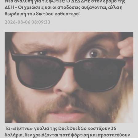
Νέα ανάλυση για τις φωτιές: Ο ΔΕΔΔΗΕ στον δρόμο της
ΔΕΗ - Οι χρεώσεις και οι αποδόσεις αυξάνονται, αλλά η
θωράκιση του δικτύου καθυστερεί
2026-08-06 08:09:33
Τα «έξυπνα» γυαλιά της DuckDuckGo κοστίζουν 35
δολάρια, δεν χρειάζονται ποτέ φόρτιση και προστατεύουν