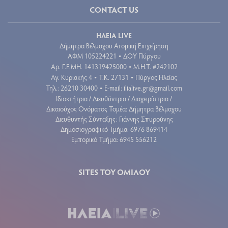
CONTACT US
ΗΛΕΙΑ LIVE
Δήμητρα Βέλμαχου Ατομική Επιχείρηση
ΑΦΜ 105224221
ΔΟΥ Πύργου
•
Aρ. Γ.Ε.ΜΗ. 141319425000
Μ.Η.Τ. #242102
•
Αγ. Κυριακής 4
Τ.Κ. 27131
Πύργος Ηλείας
•
•
Τηλ.: 26210 30400
E-mail:
ilialive.gr@gmail.com
•
Ιδιοκτήτρια / Διευθύντρια / Διαχειρίστρια /
Δικαιούχος Ονόματος Τομέα: Δήμητρα Βέλμαχου
Διευθυντής Σύνταξης: Γιάννης Σπυρούνης
Δημοσιογραφικό Τμήμα: 6976 869414
Εμπορικό Τμήμα: 6945 556212
SITES ΤΟΥ ΟΜΙΛΟΥ