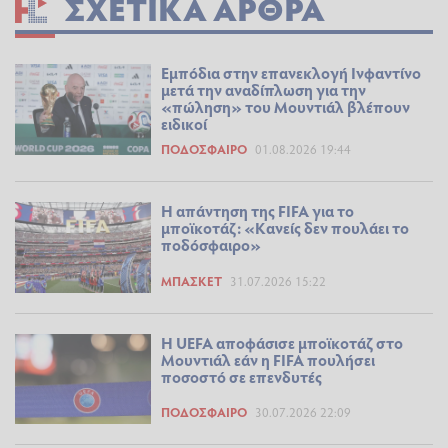
ΣΧΕΤΙΚΆ ΆΡΘΡΑ
Εμπόδια στην επανεκλογή Ινφαντίνο
μετά την αναδίπλωση για την
«πώληση» του Μουντιάλ βλέπουν
ειδικοί
ΠΟΔΌΣΦΑΙΡΟ
01.08.2026 19:44
Η απάντηση της FIFA για το
μποϊκοτάζ: «Κανείς δεν πουλάει το
ποδόσφαιρο»
ΜΠΆΣΚΕΤ
31.07.2026 15:22
Η UEFA αποφάσισε μποϊκοτάζ στο
Μουντιάλ εάν η FIFA πουλήσει
ποσοστό σε επενδυτές
ΠΟΔΌΣΦΑΙΡΟ
30.07.2026 22:09