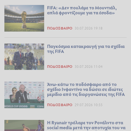
FIFA: «Δεν πουλάμε το Μουντιάλ,
απλά φροντίζουμε για τα έσοδα»
ΠΟΔΌΣΦΑΙΡΟ
30.07.2026 19:18
Παγκόσμια κατακραυγή για τα σχέδια
της FIFA
ΠΟΔΌΣΦΑΙΡΟ
30.07.2026 11:04
Άνω-κάτω το ποδόσφαιρο από το
σχέδιο Ινφαντίνο να δώσει σε ιδιώτες
μερίδιο από τις διοργανώσεις της FIFA
ΠΟΔΌΣΦΑΙΡΟ
29.07.2026 10:55
Η Ryanair τρόλαρε τον Ρονάλντο στα
social media μετά την αποτυχία του να