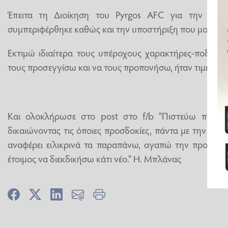
Έπειτα τη Διοίκηση του Pyrgos AFC για την εκτ
συμπεριφέρθηκε καθώς και την υποστήριξη που μου παρ
Εκτιμώ ιδιαίτερα τους υπέροχους χαρακτήρες-ποδοσφ
τους προσεγγίσω και να τους προπονήσω, ήταν τιμή μου"
Και ολοκλήρωσε στο post στο f/b "Πιστεύω πως έ
δικαιώνοντας τις όποιες προσδοκίες, πάντα με την αγά
αναφέρει ειλικρινά τα παραπάνω, αγαπώ την προπονη
έτοιμος να διεκδικήσω κάτι νέο." Η. Μπλάνας