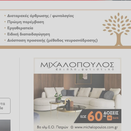
τα
le