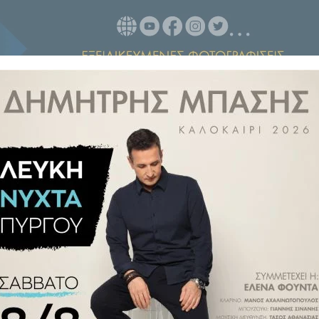
και η διαφαινόμενη άνοδος στη
ης βρίσκονται ήδη σε περίοπτη
ς από τον Πύργο.
πρωτίστως από τον προπονητή,
δα καθολικού πρωταθλητισμού,
.