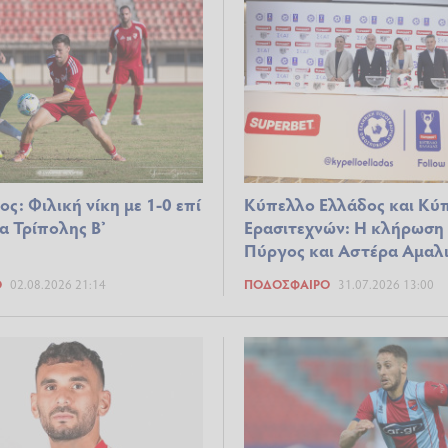
: Φιλική νίκη με 1-0 επί
Κύπελλο Ελλάδος και Κύ
α Τρίπολης Β’
Ερασιτεχνών: Η κλήρωση
Πύργος και Αστέρα Αμαλι
Ο
02.08.2026 21:14
ΠΟΔΌΣΦΑΙΡΟ
31.07.2026 13:00