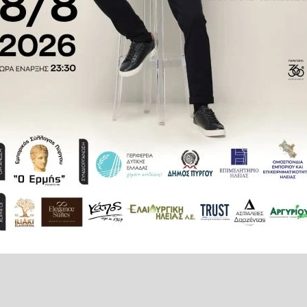
ίμηση και τον τρόπο που μου
είχε.
αιριστές που μου επέτρεψαν να
.
φερα τον ρόλο μου εις πέρας
πη της οικογένειάς μου. Έχοντας
τική στην ουσία της και νιώθω