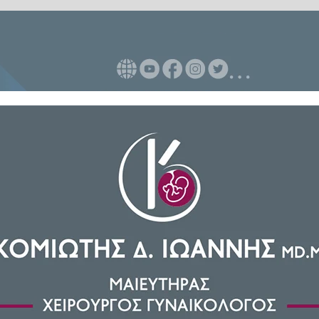
δεν υπάρχει καμία ένδειξη ότι
ρα, η FIFA λειτουργεί ένα
 τη σχέση της με την πολιτική
νχάταν, τίποτα δεν θυμίζει ότι
 δώρων είναι γεμάτο με προϊόντα