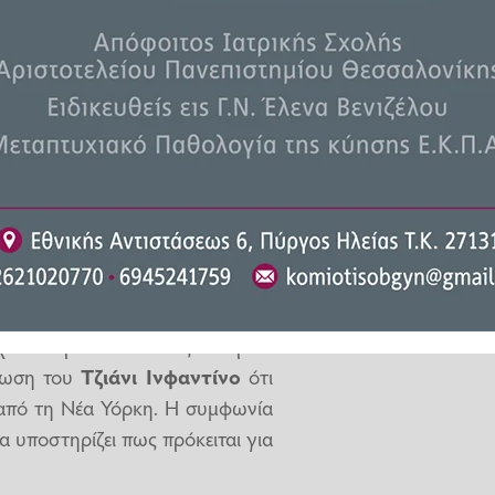
τιρίου, από καπέλα «MAGA» σε
αμία αναφορά στη διοργάνωση,
 εμβληματικού ουρανοξύστη της
ο καταβάλλει δεκάδες χιλιάδες
σύμφωνα με επικριτές, παρέμενε
ποτέ
ικά παρουσιαστεί ως κεντρικό
ήλωση του
Τζιάνι Ινφαντίνο
ότι
από τη Νέα Υόρκη. Η συμφωνία
α υποστηρίζει πως πρόκειται για
.