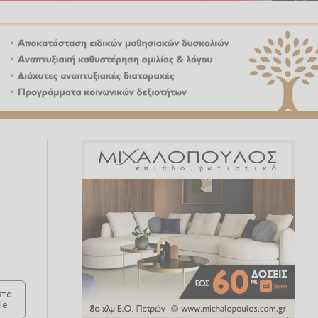
τα
le