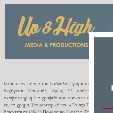
Μέσα στον πύργο του Ντόναλντ Τραμπ στη Νέα Υόρκη 
διεξάγεται Μουντιάλ, όμως 17 ορόφους ψηλότε
ακριβοπληρωμένο γραφείο που προκαλεί ερωτήματα για
και το χρήμα. Στο εσωτερικό του «Trump Tower» στο Μα
βρίσκεται σε εξέλιξη Παγκόσμιο Κύπελλο. Το κατάστημα