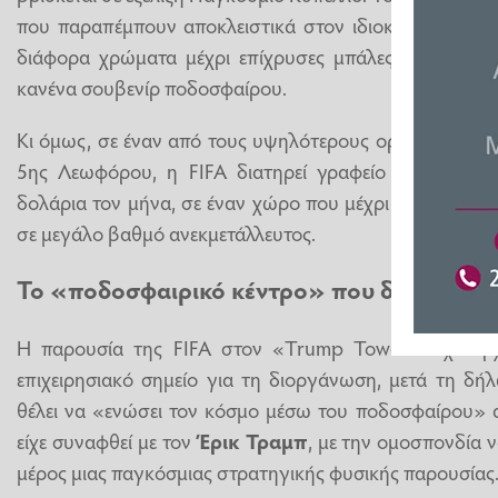
που παραπέμπουν αποκλειστικά στον ιδιοκτήτη του κ
διάφορα χρώματα μέχρι επίχρυσες μπάλες γκολφ. Κ
κανένα σουβενίρ ποδοσφαίρου.
Κι όμως, σε έναν από τους υψηλότερους ορόφους του
5ης Λεωφόρου, η FIFA διατηρεί γραφείο για το οποί
δολάρια τον μήνα, σε έναν χώρο που μέχρι πρόσφατα, 
σε μεγάλο βαθμό ανεκμετάλλευτος.
Το «ποδοσφαιρικό κέντρο» που δεν έγινε 
Η παρουσία της FIFA στον «Trump Tower» είχε αρχ
επιχειρησιακό σημείο για τη διοργάνωση, μετά τη δ
θέλει να «ενώσει τον κόσμο μέσω του ποδοσφαίρου» 
είχε συναφθεί με τον
Έρικ Τραμπ
, με την ομοσπονδία ν
μέρος μιας παγκόσμιας στρατηγικής φυσικής παρουσίας