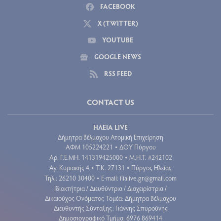
FACEBOOK
X (TWITTER)
YOUTUBE
GOOGLE NEWS
RSS FEED
CONTACT US
ΗΛΕΙΑ LIVE
Δήμητρα Βέλμαχου Ατομική Επιχείρηση
ΑΦΜ 105224221
ΔΟΥ Πύργου
•
Aρ. Γ.Ε.ΜΗ. 141319425000
Μ.Η.Τ. #242102
•
Αγ. Κυριακής 4
Τ.Κ. 27131
Πύργος Ηλείας
•
•
Τηλ.: 26210 30400
E-mail:
ilialive.gr@gmail.com
•
Ιδιοκτήτρια / Διευθύντρια / Διαχειρίστρια /
Δικαιούχος Ονόματος Τομέα: Δήμητρα Βέλμαχου
Διευθυντής Σύνταξης: Γιάννης Σπυρούνης
Δημοσιογραφικό Τμήμα: 6976 869414