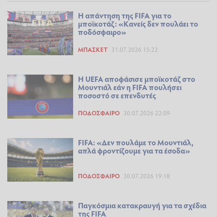
Η απάντηση της FIFA για το
μποϊκοτάζ: «Κανείς δεν πουλάει το
ποδόσφαιρο»
ΜΠΆΣΚΕΤ
31.07.2026 15:22
Η UEFA αποφάσισε μποϊκοτάζ στο
Μουντιάλ εάν η FIFA πουλήσει
ποσοστό σε επενδυτές
ΠΟΔΌΣΦΑΙΡΟ
30.07.2026 22:09
FIFA: «Δεν πουλάμε το Μουντιάλ,
απλά φροντίζουμε για τα έσοδα»
ΠΟΔΌΣΦΑΙΡΟ
30.07.2026 19:18
Παγκόσμια κατακραυγή για τα σχέδια
της FIFA