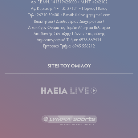
Aρ. Γ.Ε.ΜΗ. 141319425000
Μ.Η.Τ. #242102
•
Αγ. Κυριακής 4
Τ.Κ. 27131
Πύργος Ηλείας
•
•
Τηλ.: 26210 30400
E-mail:
ilialive.gr@gmail.com
•
Ιδιοκτήτρια / Διευθύντρια / Διαχειρίστρια /
Δικαιούχος Ονόματος Τομέα: Δήμητρα Βέλμαχου
Διευθυντής Σύνταξης: Γιάννης Σπυρούνης
Δημοσιογραφικό Τμήμα: 6976 869414
Εμπορικό Τμήμα: 6945 556212
SITES ΤΟΥ ΟΜΙΛΟΥ