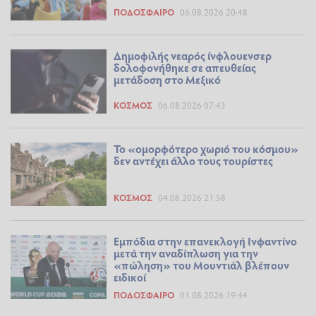
ΠΟΔΌΣΦΑΙΡΟ
06.08.2026 20:48
Δημοφιλής νεαρός ίνφλουενσερ
δολοφονήθηκε σε απευθείας
μετάδοση στο Μεξικό
ΚΌΣΜΟΣ
06.08.2026 07:43
Το «ομορφότερο χωριό του κόσμου»
δεν αντέχει άλλο τους τουρίστες
ΚΌΣΜΟΣ
04.08.2026 21:58
Εμπόδια στην επανεκλογή Ινφαντίνο
μετά την αναδίπλωση για την
«πώληση» του Μουντιάλ βλέπουν
ειδικοί
ΠΟΔΌΣΦΑΙΡΟ
01.08.2026 19:44