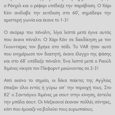
ο Ράνχελ και ο ρέφερι υπέδειξε την παράβαση. Ο Χάρι
Κέιν ανέλαβε την εκτέλεση στο 60’, σημάδεψε την
αριστερή γωνία και έκανε το 1-3!
O σκόρερ του πέναλτι, λίγα λεπτά μετά έγινε αυτός
που έκανε πέναλτι. Ο Χάρι Κέιν σε διεκδίκηση με τον
Γκουντιέρες τον βρήκε στο πόδι. Το VAR ήταν αυτό
που ενημέρωσε τον διαιτητή, έκανε έλεγχο της φάσης
και στο 68’ υπέδειξε πέναλτι. Ένα λεπτό μετά ο Ραούλ
Χιμένες νίκησε τον Πίκφορντ μειώνοντας σε 2-3!
Από εκείνο το σημείο, οι δέκα παίκτες της Αγγλίας
έπαιζαν όλοι εντός ή γύρω απ’ την περιοχή τους. Στο
82’ ο Σαντιάγκο Χιμένες με σουτ στην κίνηση, έστειλε
την μπάλα άουτ. Οι Μεξικανοί έκαναν πολλές σέντρες,
κάτι που έμοιαζε να βολεύει τους ευρωπαίους.