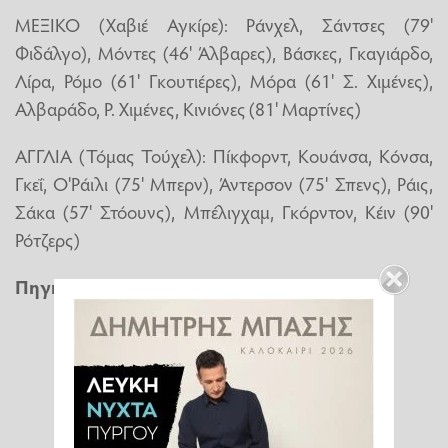
ΜΕΞΙΚΟ (Χαβιέ Αγκίρε): Ράνχελ, Σάντσες (79'
Φιδάλγο), Μόντες (46' Άλβαρες), Βάσκες, Γκαγιάρδο,
Λίρα, Ρόμο (61' Γκουτιέρες), Μόρα (61' Σ. Χιμένες),
Αλβαράδο, Ρ. Χιμένες, Κινιόνες (81' Μαρτίνες)
ΑΓΓΛΙΑ (Τόμας Τούχελ): Πίκφορντ, Κουάνσα, Κόνσα,
Γκεΐ, Ο'Ράιλι (75' Μπερν), Άντερσον (75' Σπενς), Ράις,
Σάκα (57' Στόουνς), Μπέλιγχαμ, Γκόρντον, Κέιν (90'
Ρότζερς)
Πηγή
:
cnn.gr