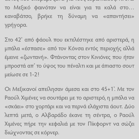
το Μεξικό φαινόταν να είναι για τα καλά στο…
καναβάτσο, βρήκε τη δύναμη να «απαντήσει»
γρήγορα.
Στο 42’ από φάουλ που εκτελέστηκε από αριστερά, η
μπάλα «έσπασε» από τον Κόνσα εντός περιοχής αλλά
έμεινε «ζωντανή». Φτάνοντας στον Κινιόνες που ήταν
μπροστά απ’ το ύψος του πέναλτι και με άπιαστο σουτ
μείωσε σε 1-2!
Οι Μεξικανοί απείλησαν άμεσα και στο 45+1’. Με τον
Ραούλ Χιμένες να σουτάρει με το αριστερό, η μπάλα να
«σκάει» στο χορτάρι και να περνά ελάχιστα άουτ. Δύο
λεπτά μετά, ο Αλβαράδο έκανε τη σέντρα, ο Ραούλ
Χιμένες πήρε την κεφαλιά με τον Πίκφορντ να σώζει
διώχνοντας σε κόρνερ.