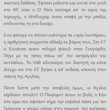
πιεστική διάθεση. Έφτασε μάλιστα και κοντά στο γκολ
στο 49’, όταν ο Ο' Ράιλι σούταρε απ’ το ύψος της
περιοχής, ο Μπέλιγχαμ έκανε επαφή με την μπάλα,
στέλνοντάς τη στο δοκάρι.
Ενώ φάνηκε να πατούν καλύτερα τα «τρία λιοντάρια»,
η αριθμητική ισορροπία άλλαξε σε βάρος τους. Στο 51’
ο Κουάνσα έκανε σκληρό φάουλ στον Γκαγιάρδο.
Πήγε με τις τάπες πάνω απ’ τον αστράγαλο του
αντιπάλου. Το VAR ειδοποίησε τον διαιτητή να κάνει
έλεγχο και στο 53’ βγήκε η απ’ ευθείας κόκκινη στον
παίκτη της Αγγλίας.
Πέντε λεπτά μετά την αποβολή όμως, οι Άγγλοι
κέρδισαν πέναλτι! Ο Πίκφορντ έκανε το βολέ, ο Κέιν
στο όριο του οφσάιντ πήρε την κεφαλιά πάσα για τον
Γκόρντον ο οποίος μπήκε στην περιοχή, τον ανέτρεψε