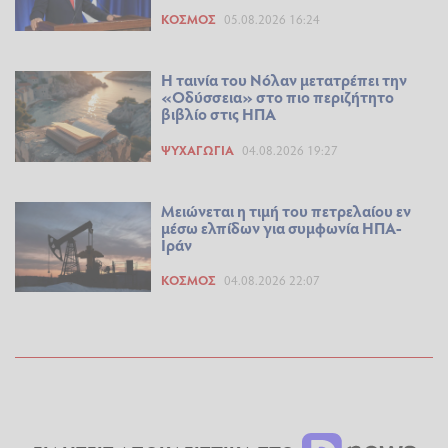
ΚΌΣΜΟΣ
05.08.2026 16:24
Η ταινία του Νόλαν μετατρέπει την
«Οδύσσεια» στο πιο περιζήτητο
βιβλίο στις ΗΠΑ
ΨΥΧΑΓΩΓΊΑ
04.08.2026 19:27
Μειώνεται η τιμή του πετρελαίου εν
μέσω ελπίδων για συμφωνία ΗΠΑ-
Ιράν
ΚΌΣΜΟΣ
04.08.2026 22:07