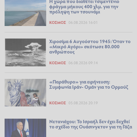
Η χώρα που διαθέτει τσιμεντένιο
φράγμα μήκους 400 χλμ. για την
πρόληψη των τσουνάμι
ΚΌΣΜΟΣ
06.08.2026 16:01
Χιροσίμα 6 Αυγούστου 1945: Όταν το
«Μικρό Αγόρι» σκότωσε 80.000
ανθρώπους
ΚΌΣΜΟΣ
06.08.2026 09:14
«Παράθυρο» για ειρήνευση:
Συμφωνία Ιράν- Ομάν για το Ορμούζ
ΚΌΣΜΟΣ
05.08.2026 20:19
Νετανιάχου: Το Ισραήλ δεν έχει δεχθεί
το σχέδιο της Ουάσινγκτον για τη Γάζα