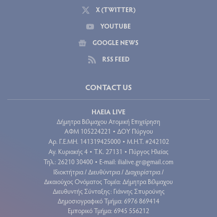
X (TWITTER)
YOUTUBE
GOOGLE NEWS
RSS FEED
CONTACT US
ΗΛΕΙΑ LIVE
Δήμητρα Βέλμαχου Ατομική Επιχείρηση
ΑΦΜ 105224221
ΔΟΥ Πύργου
•
Aρ. Γ.Ε.ΜΗ. 141319425000
Μ.Η.Τ. #242102
•
Αγ. Κυριακής 4
Τ.Κ. 27131
Πύργος Ηλείας
•
•
Τηλ.: 26210 30400
E-mail:
ilialive.gr@gmail.com
•
Ιδιοκτήτρια / Διευθύντρια / Διαχειρίστρια /
Δικαιούχος Ονόματος Τομέα: Δήμητρα Βέλμαχου
Διευθυντής Σύνταξης: Γιάννης Σπυρούνης
Δημοσιογραφικό Τμήμα: 6976 869414
Εμπορικό Τμήμα: 6945 556212