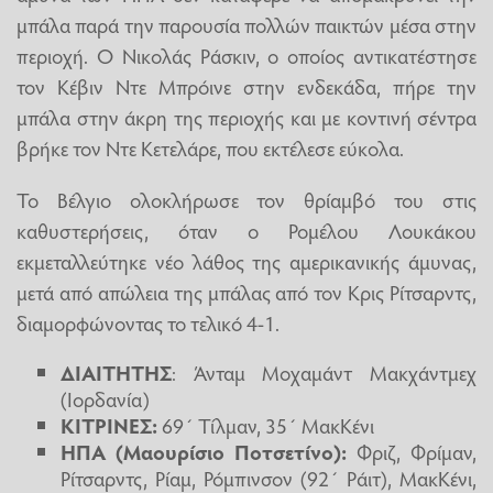
μπάλα παρά την παρουσία πολλών παικτών μέσα στην
περιοχή. Ο Νικολάς Ράσκιν, ο οποίος αντικατέστησε
τον Κέβιν Ντε Μπρόινε στην ενδεκάδα, πήρε την
μπάλα στην άκρη της περιοχής και με κοντινή σέντρα
βρήκε τον Ντε Κετελάρε, που εκτέλεσε εύκολα.
Το Βέλγιο ολοκλήρωσε τον θρίαμβό του στις
καθυστερήσεις, όταν ο Ρομέλου Λουκάκου
εκμεταλλεύτηκε νέο λάθος της αμερικανικής άμυνας,
μετά από απώλεια της μπάλας από τον Κρις Ρίτσαρντς,
διαμορφώνοντας το τελικό 4-1.
ΔΙΑΙΤΗΤΗΣ
: Άνταμ Μοχαμάντ Μακχάντμεχ
(Ιορδανία)
KITΡΙΝΕΣ:
69΄ Τίλμαν, 35΄ ΜακΚένι
ΗΠΑ (Μαουρίσιο Ποτσετίνο):
Φριζ, Φρίμαν,
Ρίτσαρντς, Ρίαμ, Ρόμπινσον (92΄ Ράιτ), ΜακΚένι,