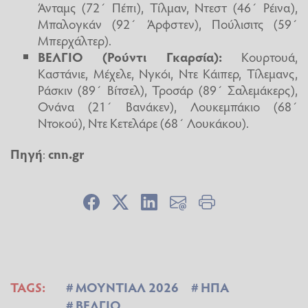
Άνταμς (72΄ Πέπι), Τίλμαν, Ντεστ (46΄ Ρέινα),
Μπαλογκάν (92΄ Άρφστεν), Πούλισιτς (59΄
Μπερχάλτερ).
ΒΕΛΓΙΟ (Ρούντι Γκαρσία):
Κουρτουά,
Καστάνιε, Μέχελε, Νγκόι, Ντε Κάιπερ, Τίλεμανς,
Ράσκιν (89΄ Βίτσελ), Τροσάρ (89΄ Σαλεμάκερς),
Ονάνα (21΄ Βανάκεν), Λουκεμπάκιο (68΄
Ντοκού), Ντε Κετελάρε (68΄ Λουκάκου).
Πηγή
:
cnn.gr
TAGS:
ΜΟΥΝΤΙΑΛ 2026
ΗΠΑ
ΒΕΛΓΙΟ