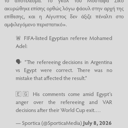
το αποτέλεσμα. Το γκολ του Μοσταφά Ζίκο
ακυρώθηκε επίσης ορθώς λόγω φάουλ στην αρχή της
επίθεσης, και η Αίγυπτος δεν άξιζε πέναλτι στο
αμφιλεγόμενο περιστατικό».
🚨 FIFA-listed Egyptian referee Mohamed
Adel:
🗣️ “The refereeing decisions in Argentina
vs Egypt were correct. There was no
mistake that affected the result.”
🇪🇬 His comments come amid Egypt’s
anger over the refereeing and VAR
decisions after their World Cup exit.…
— Sportica (@SporticaMedia)
July 8, 2026