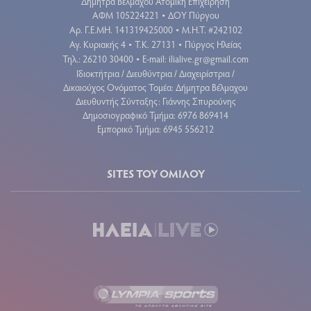
Δήμητρα Βέλμαχου Ατομική Επιχείρηση
ΑΦΜ 105224221
ΔΟΥ Πύργου
•
Aρ. Γ.Ε.ΜΗ. 141319425000
Μ.Η.Τ. #242102
•
Αγ. Κυριακής 4
Τ.Κ. 27131
Πύργος Ηλείας
•
•
Τηλ.: 26210 30400
E-mail:
ilialive.gr@gmail.com
•
Ιδιοκτήτρια / Διευθύντρια / Διαχειρίστρια /
Δικαιούχος Ονόματος Τομέα: Δήμητρα Βέλμαχου
Διευθυντής Σύνταξης: Γιάννης Σπυρούνης
Δημοσιογραφικό Τμήμα: 6976 869414
Εμπορικό Τμήμα: 6945 556212
SITES ΤΟΥ ΟΜΙΛΟΥ