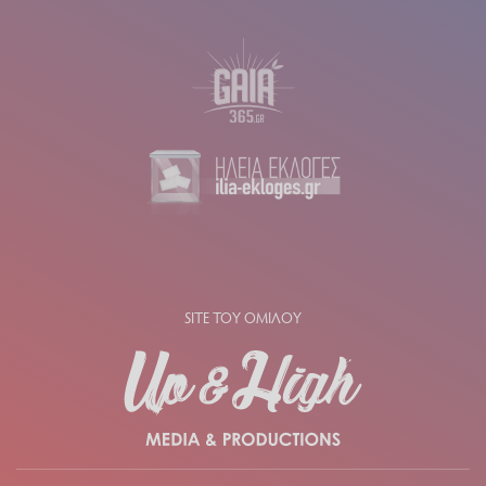
SITE ΤΟΥ ΟΜΙΛΟΥ