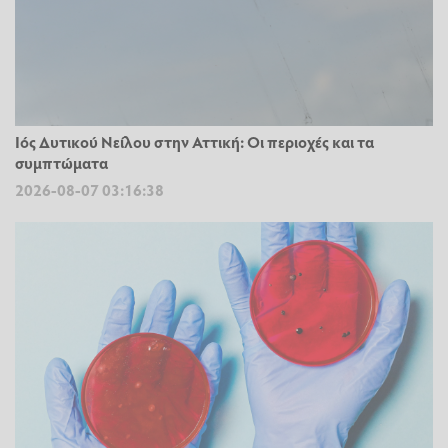
Ιός Δυτικού Νείλου στην Αττική: Οι περιοχές και τα
συμπτώματα
2026-08-07 03:16:38