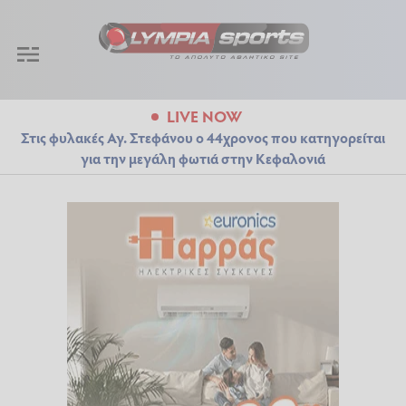
LIVE NOW
Στις φυλακές Αγ. Στεφάνου ο 44χρονος που κατηγορείται
για την μεγάλη φωτιά στην Κεφαλονιά