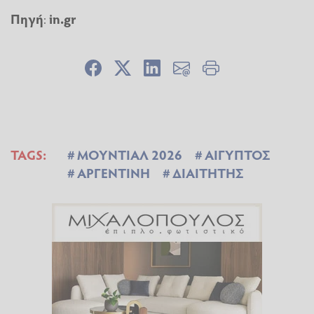
Πηγή
:
in.gr
TAGS:
ΜΟΥΝΤΙΑΛ 2026
ΑΙΓΥΠΤΟΣ
ΑΡΓΕΝΤΙΝΗ
ΔΙΑΙΤΗΤΗΣ