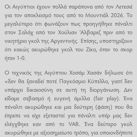
Οι Αιγύπτιοι έχουν πολλά παράπονα από τον Λετεσιέ
για τον αποκλεισμό τους από το Μουντιάλ 2026. Το
μεγαλύτερο ότι φωνάζουν πως προηγήθηκε πέναλτι
στον Σαλάχ από τον Χούλιαν ‘Αλβαρεζ πριν από το
νικητήριο γκολ της Αργεντινής. Επίσης, υποστηρίζουν
ότι κακώς ακυρώθηκε γκολ του Ζίκο, όταν το σκορ
ήταν 1-0.
Ο τεχνικός της Αιγύπτου Χοσάμ Χασάν δήλωσε ότι
«δεν θα ξαναδεί ποτέ Παγκόσμιο Κύπελλο, γιατί δεν
υπάρχει δικαιοσύνη σε αυτή τη διοργάνωση. Δεν
είδαμε σεβασμό ή ευγενή άμιλλα (fair play). Ένα
πέναλτι ακυρώθηκε και μια δεύτερη (φάση) που θα
έπρεπε να είχε εξεταστεί για πέναλτι υπέρ μας δεν
ελέγχθηκε καν από το VAR. Ένα δεύτερο γκολ
ακυρώθηκε με αξιοσημείωτο τρόπο, για οποιονδήποτε