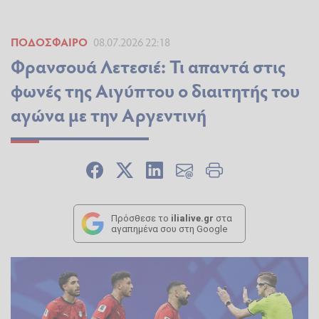
ΠΟΔΌΣΦΑΙΡΟ
08.07.2026 22:18
Φρανσουά Λετεσιέ: Τι απαντά στις
φωνές της Αιγύπτου ο διαιτητής του
αγώνα με την Αργεντινή
Πρόσθεσε το
ilialive.gr
στα
αγαπημένα σου στη Google