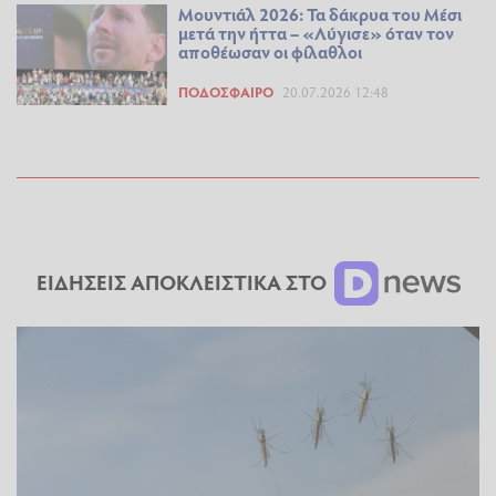
Μουντιάλ 2026: Τα δάκρυα του Μέσι
μετά την ήττα – «Λύγισε» όταν τον
αποθέωσαν οι φίλαθλοι
ΠΟΔΌΣΦΑΙΡΟ
20.07.2026 12:48
ΕΙΔΗΣΕΙΣ ΑΠΟΚΛΕΙΣΤΙΚΑ ΣΤΟ