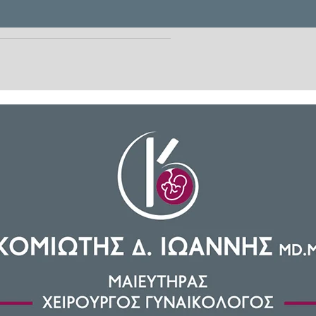
για τον
Στέφανο
Τσιτσιπά
. Η
σία της στο
Indian Wells
καθώς
νας πρωταθλητής αποκλείστηκε
ρεασμένος απ' την αγωνιστική
για τέταρτη σερί φορά από τη
αναμέτρησης και απέκλεισε την
τ (2-6, 6-4, 6-0).
ις προηγούμενες αναμετρήσεις με
 κι αυτή τη φορά. Κατάφερε όμως