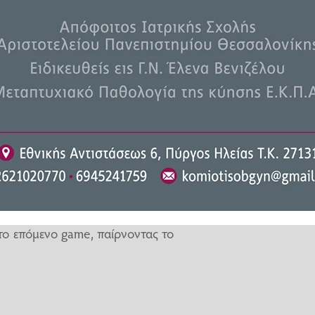
λάξει τα δεδομένα. Η αναμέτρηση
ή στα μέσα του 1ου σετ, με τη
διπλό break στο 1-4. Η Ρότζερς
ης και να κλείσει το σετ για το
 να κάνει πρώτη το break για το
 ισοφαρίζει σε 2-2. Στο επόμενο
φερε να κρατήσει το σερβίς της,
σκολη στιγμή για την 27χρονη
4-4, 0-40. Αυτή τη φορά έσβησε
νά το σερβίς της και μάλιστα να
στο επόμενο game, παίρνοντας το