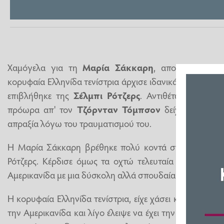
Χαμόγελα για τη
Μαρία
Σάκκαρη
, απογοήτευση 
κορυφαία Ελληνίδα τενίστρια άρχισε ιδανικά την παρου
επιβλήθηκε της
Σέλμπι
Ρότζερς
. Αντιθέτως, ο Έλλη
πρόωρα απ' τον
Τζόρνταν
Τόμπσον
δείχνοντας επη
απραξία λόγω του τραυματισμού του.
Η Μαρία Σάκκαρη βρέθηκε πολύ κοντά στο να χάσει 
Ρότζερς. Κέρδισε όμως τα οχτώ τελευταία games της 
Αμερικανίδα με μια δύσκολη αλλά σπουδαία νίκη με 2-1 σε
Η κορυφαία Ελληνίδα τενίστρια, είχε χάσει και στις τρε
την Αμερικανίδα και λίγο έλειψε να έχει την ίδια μοίρα