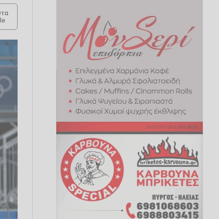
τα
le