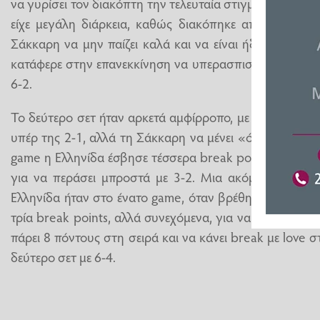
να γυρίσει τον διακόπτη την τελευταία στιγμή και να αλ
είχε μεγάλη διάρκεια, καθώς διακόπηκε από τη βροχ
Σάκκαρη να μην παίζει καλά και να είναι ήδη πίσω με 
κατάφερε στην επανεκκίνηση να υπερασπιστεί το σερβίς τ
6-2.
Το δεύτερο σετ ήταν αρκετά αμφίρροπο, με την Ρότζερς
υπέρ της 2-1, αλλά τη Σάκκαρη να μένει «όρθια» και να
game η Ελληνίδα έσβησε τέσσερα break points και κατά
για να περάσει μπροστά με 3-2. Μια ακόμα πολύ δύ
Ελληνίδα ήταν στο ένατο game, όταν βρέθηκε πίσω με 
τρία break points, αλλά συνεχόμενα, για να κρατήσει ξα
πάρει 8 πόντους στη σειρά και να κάνει break με love 
δεύτερο σετ με 6-4.