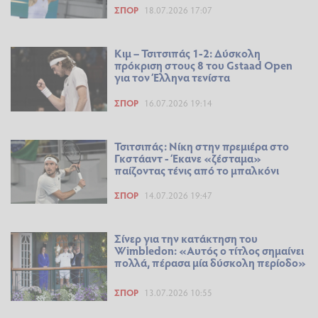
ΣΠΟΡ
18.07.2026 17:07
Κιμ – Τσιτσιπάς 1-2: Δύσκολη
πρόκριση στους 8 του Gstaad Open
για τον Έλληνα τενίστα
ΣΠΟΡ
16.07.2026 19:14
Τσιτσιπάς: Νίκη στην πρεμιέρα στο
Γκστάαντ - Έκανε «ζέσταμα»
παίζοντας τένις από το μπαλκόνι
ΣΠΟΡ
14.07.2026 19:47
Σίνερ για την κατάκτηση του
Wimbledon: «Αυτός ο τίτλος σημαίνει
πολλά, πέρασα μία δύσκολη περίοδο»
ΣΠΟΡ
13.07.2026 10:55