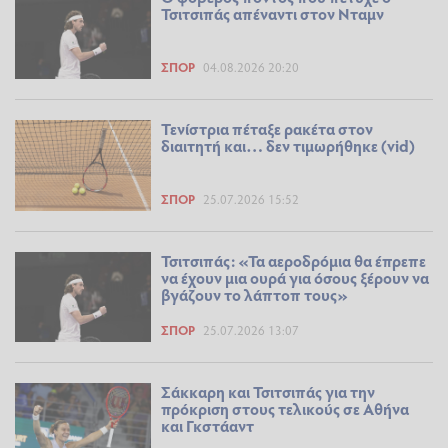
Τσιτσιπάς απέναντι στον Νταμν
ΣΠΟΡ
04.08.2026 20:20
Τενίστρια πέταξε ρακέτα στον
διαιτητή και… δεν τιμωρήθηκε (vid)
ΣΠΟΡ
25.07.2026 15:52
Τσιτσιπάς: «Τα αεροδρόμια θα έπρεπε
να έχουν μια ουρά για όσους ξέρουν να
βγάζουν το λάπτοπ τους»
ΣΠΟΡ
25.07.2026 13:07
Σάκκαρη και Τσιτσιπάς για την
πρόκριση στους τελικούς σε Αθήνα
και Γκστάαντ