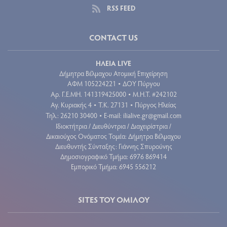
RSS FEED
CONTACT US
ΗΛΕΙΑ LIVE
Δήμητρα Βέλμαχου Ατομική Επιχείρηση
ΑΦΜ 105224221
ΔΟΥ Πύργου
•
Aρ. Γ.Ε.ΜΗ. 141319425000
Μ.Η.Τ. #242102
•
Αγ. Κυριακής 4
Τ.Κ. 27131
Πύργος Ηλείας
•
•
Τηλ.: 26210 30400
E-mail:
ilialive.gr@gmail.com
•
Ιδιοκτήτρια / Διευθύντρια / Διαχειρίστρια /
Δικαιούχος Ονόματος Τομέα: Δήμητρα Βέλμαχου
Διευθυντής Σύνταξης: Γιάννης Σπυρούνης
Δημοσιογραφικό Τμήμα: 6976 869414
Εμπορικό Τμήμα: 6945 556212
SITES ΤΟΥ ΟΜΙΛΟΥ