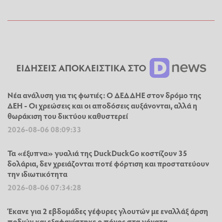
ΕΙΔΗΣΕΙΣ ΑΠΟΚΛΕΙΣΤΙΚΑ ΣΤΟ
Νέα ανάλυση για τις φωτιές: Ο ΔΕΔΔΗΕ στον δρόμο της
ΔΕΗ - Οι χρεώσεις και οι αποδόσεις αυξάνονται, αλλά η
θωράκιση του δικτύου καθυστερεί
2026-08-06 08:09:33
Τα «έξυπνα» γυαλιά της DuckDuckGo κοστίζουν 35
δολάρια, δεν χρειάζονται ποτέ φόρτιση και προστατεύουν
την ιδιωτικότητα
2026-08-06 07:34:28
Έκανε για 2 εβδομάδες γέφυρες γλουτών με εναλλάξ άρση
ποδιών και εξαφανίστηκε ο πόνος στα γόνατα