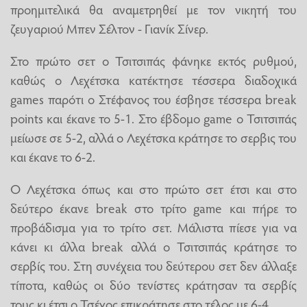
προημιτελικά θα αναμετρηθεί με τον νικητή του
ζευγαριού Μπεν Σέλτον - Γιανίκ Σίνερ.
Στο πρώτο σετ ο Τσιτσιπάς φάνηκε εκτός ρυθμού,
καθώς ο Λεχέτσκα κατέκτησε τέσσερα διαδοχικά
games παρότι ο Στέφανος του έσβησε τέσσερα break
points και έκανε το 5-1. Στο έβδομο game ο Τσιτσιπάς
μείωσε σε 5-2, αλλά ο Λεχέτσκα κράτησε το σερβις του
και έκανε το 6-2.
Ο Λεχέτσκα όπως και στο πρώτο σετ έτσι και στο
δεύτερο έκανε break στο τρίτο game και πήρε το
προβάδισμα για το τρίτο σετ. Μάλιστα πίεσε για να
κάνει κι άλλα break αλλά ο Τσιτσιπάς κράτησε το
σερβίς του. Στη συνέχεια του δεύτερου σετ δεν άλλαξε
τίποτα, καθώς οι δύο τενίστες κράτησαν τα σερβίς
τους κι έτσι ο Τσέχος επικράτησε στο τέλος με 6-4.