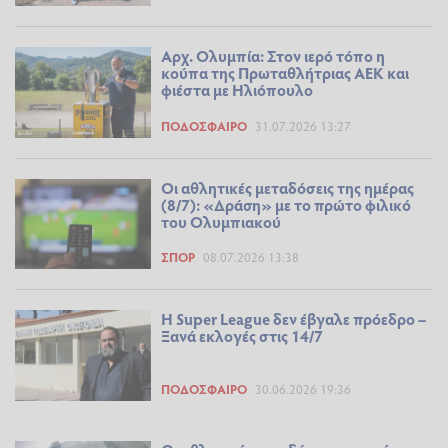
Αρχ. Ολυμπία: Στον ιερό τόπο η
κούπα της Πρωταθλήτριας ΑΕΚ και
φιέστα με Ηλιόπουλο
ΠΟΔΌΣΦΑΙΡΟ
31.07.2026 13:27
Οι αθλητικές μεταδόσεις της ημέρας
(8/7): «Δράση» με το πρώτο φιλικό
του Ολυμπιακού
ΣΠΟΡ
08.07.2026 13:38
Η Super League δεν έβγαλε πρόεδρο –
Ξανά εκλογές στις 14/7
ΠΟΔΌΣΦΑΙΡΟ
30.06.2026 19:36