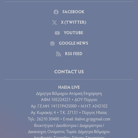
FACEBOOK
X (TWITTER)
YOUTUBE
GOOGLE NEWS
RSS FEED
CONTACT US
ΗΛΕΙΑ LIVE
Δήμητρα Βέλμαχου Ατομική Επιχείρηση
ΑΦΜ 105224221
ΔΟΥ Πύργου
•
Aρ. Γ.Ε.ΜΗ. 141319425000
Μ.Η.Τ. #242102
•
Αγ. Κυριακής 4
Τ.Κ. 27131
Πύργος Ηλείας
•
•
Τηλ.: 26210 30400
E-mail:
ilialive.gr@gmail.com
•
Ιδιοκτήτρια / Διευθύντρια / Διαχειρίστρια /
Δικαιούχος Ονόματος Τομέα: Δήμητρα Βέλμαχου
Διευθυντής Σύνταξης: Γιάννης Σπυρούνης