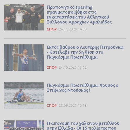
Προπονητικό sparring
πραγματοποιήθηκε στις
εγκαταστάσεις του Αθλητικού
Συλλόγου Αρραχίων Αμαλιάδος
ΣΠΟΡ
24.11.2025 14:30
Εκτός βάθρου ο Λευτέρης Πετρούνιας
- Κατέλαβε την 5η θέση στο
Παγκόσμιο Πρωτάθλημα
ΣΠΟΡ
24.10.2025 13:52
Παγκόσμιο Πρωτάθλημα: Χρυσός ο
Στέφανος Ντούσκος!
ΣΠΟΡ
28.09.2025 10:18
Η απονομή του χάλκινου μεταλλίου
στην Ελλάδα - Οι 15 πολίστες που