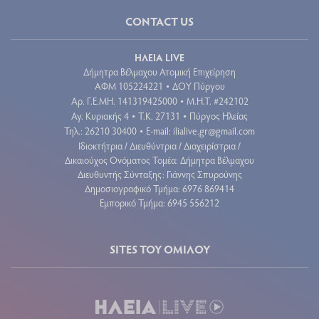
CONTACT US
ΗΛΕΙΑ LIVE
Δήμητρα Βέλμαχου Ατομική Επιχείρηση
ΑΦΜ 105224221
ΔΟΥ Πύργου
•
Aρ. Γ.Ε.ΜΗ. 141319425000
Μ.Η.Τ. #242102
•
Αγ. Κυριακής 4
Τ.Κ. 27131
Πύργος Ηλείας
•
•
Τηλ.: 26210 30400
E-mail:
ilialive.gr@gmail.com
•
Ιδιοκτήτρια / Διευθύντρια / Διαχειρίστρια /
Δικαιούχος Ονόματος Τομέα: Δήμητρα Βέλμαχου
Διευθυντής Σύνταξης: Γιάννης Σπυρούνης
Δημοσιογραφικό Τμήμα: 6976 869414
Εμπορικό Τμήμα: 6945 556212
SITES ΤΟΥ ΟΜΙΛΟΥ