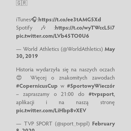
🇬🇷
iTunes🎧:
https://t.co/ee3tAMG5Xd
Spotify🎶:
https://t.co/wyTWccL5i7
pic.twitter.com/LVb45TO0U6
— World Athletics (@WorldAthletics)
May
30, 2019
Historia wydarzyła się na naszych oczach
😍 Więcej o znakomitych zawodach
#CopernicusCup
w
#SportowyWieczór
– zapraszamy o 21:00 do
#tvpsport
,
aplikacji i na naszą stronę
pic.twitter.com/LiHbp8vXEV
— TVP SPORT (@sport_tvppl)
February
8, 2020