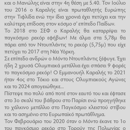
και ο Μανώλης είναι στην 4η θέση με 5.40. Τον Ιούλιο
του 2016 ο Καραλής είναι πρωταθλητής Ευρώπης
στην Τιφλίδα ενώ την ίδια χρονιά έχει πετύχει και την
καλύτερη επίδοση στον κόσμο σ' επίπεδο Παίδων.
Το 2018 στο ΣΕΦ ο Καραλής θα καταρρίψει το
παγκόσμιο ρεκόρ εφήβων! Με άλμα στα 5,78μ θα
πάρει από τον Ντουπλάντις το ρεκόρ (5,75μ) που είχε
πετύχει το 2017 στη Νέα Υόρκη.
Σε επίπεδο ανδρών ο Μόντο Ντουπλάντις ξέφυγε. Έχει
ήδη 2 χρυσά Ολυμπιακά μετάλλια έχει σπάσει 9 φορές
το παγκόσμιο ρεκόρ! Ο Εμμανουήλ Καραλής το 2021
ήταν 4ος στο Τόκιο και στους Ολυμπιακούς Αγώνες
και το 2024 απογειώθηκε...
Πίστεψε πιο πολύ από ποτέ στον εαυτό του και έφτασε
στο 3ο σκαλί του βάθρου στο Παρίσι ενώ προηγήθηκε
το χάλκινο μετάλλιο στο Παγκόσμιο κλειστού στίβου
και το ασημένιο στο Ευρωπαϊκό πρωτάθλημα.
Τον Φεβρουάριο του 2020 όταν ο Μόντο έκανε το 1ο
του παγκόσμιο ρεκόρ στο Τορούν της Πολωνίας ο