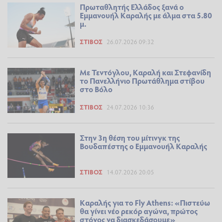
Πρωταθλητής Ελλάδος ξανά ο
Εμμανουήλ Καραλής με άλμα στα 5.80
μ.
ΣΤΊΒΟΣ
26.07.2026 09:32
Mε Τεντόγλου, Καραλή και Στεφανίδη
το Πανελλήνιο Πρωτάθλημα στίβου
στο Βόλο
ΣΤΊΒΟΣ
24.07.2026 10:36
Στην 3η θέση του μίτινγκ της
Βουδαπέστης ο Εμμανουήλ Καραλής
ΣΤΊΒΟΣ
14.07.2026 20:05
Καραλής για το Fly Athens: «Πιστεύω
θα γίνει νέο ρεκόρ αγώνα, πρώτος
στόχος να διασκεδάσουμε»