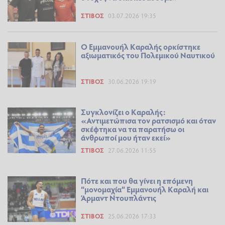
ΣΤΊΒΟΣ
03.07.2026 19:35
Ο Εμμανουήλ Καραλής ορκίστηκε
αξιωματικός του Πολεμικού Ναυτικού
ΣΤΊΒΟΣ
30.06.2026 19:19
Συγκλονίζει ο Καραλής:
«Αντιμετώπισα τον ρατσισμό και όταν
σκέφτηκα να τα παρατήσω οι
άνθρωποί μου ήταν εκεί»
ΣΤΊΒΟΣ
27.06.2026 11:55
Πότε και που θα γίνει η επόμενη
“μονομαχία” Εμμανουήλ Καραλή και
Άρμαντ Ντουπλάντις
ΣΤΊΒΟΣ
25.06.2026 17:33