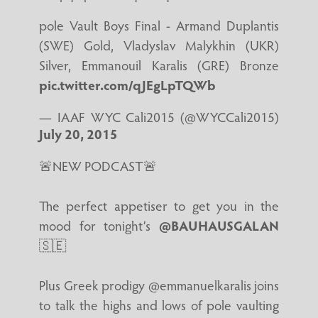
pole Vault Boys Final - Armand Duplantis
(SWE) Gold, Vladyslav Malykhin (UKR)
Silver, Emmanouil Karalis (GRE) Bronze
pic.twitter.com/qJEgLpTQWb
— IAAF WYC Cali2015 (@WYCCali2015)
July 20, 2015
🚨NEW PODCAST🚨
The perfect appetiser to get you in the
mood for tonight’s
@BAUHAUSGALAN
🇸🇪
Plus Greek prodigy @emmanuelkaralis joins
to talk the highs and lows of pole vaulting