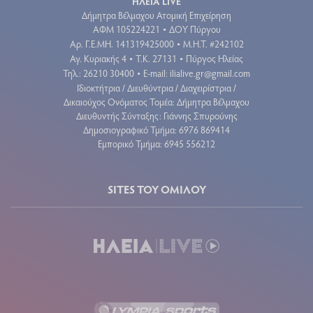
ΗΛΕΙΑ LIVE
Δήμητρα Βέλμαχου Ατομική Επιχείρηση
ΑΦΜ 105224221
ΔΟΥ Πύργου
•
Aρ. Γ.Ε.ΜΗ. 141319425000
Μ.Η.Τ. #242102
•
Αγ. Κυριακής 4
Τ.Κ. 27131
Πύργος Ηλείας
•
•
Τηλ.: 26210 30400
E-mail:
ilialive.gr@gmail.com
•
Ιδιοκτήτρια / Διευθύντρια / Διαχειρίστρια /
Δικαιούχος Ονόματος Τομέα: Δήμητρα Βέλμαχου
Διευθυντής Σύνταξης: Γιάννης Σπυρούνης
Δημοσιογραφικό Τμήμα: 6976 869414
Εμπορικό Τμήμα: 6945 556212
SITES ΤΟΥ ΟΜΙΛΟΥ