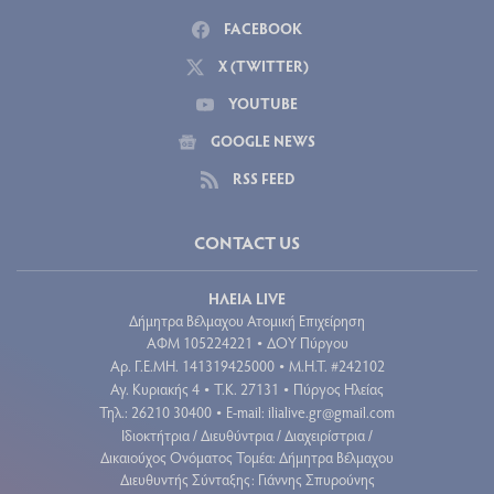
FACEBOOK
X (TWITTER)
YOUTUBE
GOOGLE NEWS
RSS FEED
CONTACT US
ΗΛΕΙΑ LIVE
Δήμητρα Βέλμαχου Ατομική Επιχείρηση
ΑΦΜ 105224221
ΔΟΥ Πύργου
•
Aρ. Γ.Ε.ΜΗ. 141319425000
Μ.Η.Τ. #242102
•
Αγ. Κυριακής 4
Τ.Κ. 27131
Πύργος Ηλείας
•
•
Τηλ.: 26210 30400
E-mail:
ilialive.gr@gmail.com
•
Ιδιοκτήτρια / Διευθύντρια / Διαχειρίστρια /
Δικαιούχος Ονόματος Τομέα: Δήμητρα Βέλμαχου
Διευθυντής Σύνταξης: Γιάννης Σπυρούνης