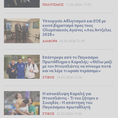
ΠΟΛΙΤΙΣΜΌΣ
11.06.2026 17:05
Υπουργείο Αθλητισμού και ΕΟΕ με
κοινό βηματισμό προς τους
Ολυμπιακούς Αγώνες «Λος Άντζελες
2028»
ΔΙΆΦΟΡΑ
02.04.2026 21:49
Επέστρεψε από το Παγκόσμιο
Πρωτάθλημα ο Καραλής: «Θέλω μαζί
με τον Ντουπλάντις να πίνουμε ποτά
και να λέμε τι ωραία περάσαμε»
ΣΤΊΒΟΣ
24.03.2026 12:56
Η αποκάλυψη Καραλή για
Ντουπλάντις - Τι του ζήτησε ο
Σουηδός - Η απάντηση του
Παγκόσμιου πρωταθλητή
ΣΤΊΒΟΣ
22.03.2026 17:40