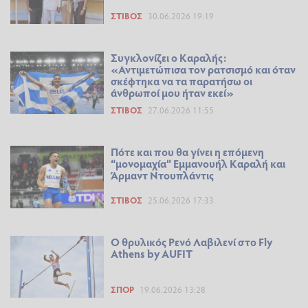
ΣΤΊΒΟΣ
30.06.2026 19:19
Συγκλονίζει ο Καραλής:
«Αντιμετώπισα τον ρατσισμό και όταν
σκέφτηκα να τα παρατήσω οι
άνθρωποί μου ήταν εκεί»
ΣΤΊΒΟΣ
27.06.2026 11:55
Πότε και που θα γίνει η επόμενη
“μονομαχία” Εμμανουήλ Καραλή και
Άρμαντ Ντουπλάντις
ΣΤΊΒΟΣ
25.06.2026 17:33
Ο θρυλικός Ρενό Λαβιλενί στο Fly
Athens by AUFIT
ΣΠΟΡ
19.06.2026 13:28