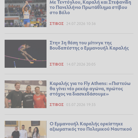
Mε Τεντόγλου, Καραλή και Στεφανίδη
το Πανελλήνιο Πρωτάθλημα στίβου
στο Βόλο
ΣΤΊΒΟΣ
24.07.2026 10:36
Στην 3η θέση του μίτινγκ της
Βουδαπέστης ο Εμμανουήλ Καραλής
ΣΤΊΒΟΣ
14.07.2026 20:05
Καραλής για το Fly Athens: «Πιστεύω
θα γίνει νέο ρεκόρ αγώνα, πρώτος
στόχος να διασκεδάσουμε»
ΣΤΊΒΟΣ
03.07.2026 19:35
Ο Εμμανουήλ Καραλής ορκίστηκε
αξιωματικός του Πολεμικού Ναυτικού