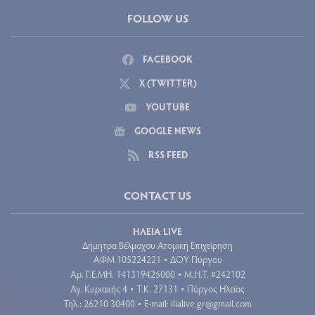
FOLLOW US
FACEBOOK
X (TWITTER)
YOUTUBE
GOOGLE NEWS
RSS FEED
CONTACT US
ΗΛΕΙΑ LIVE
Δήμητρα Βέλμαχου Ατομική Επιχείρηση
ΑΦΜ 105224221
ΔΟΥ Πύργου
•
Aρ. Γ.Ε.ΜΗ. 141319425000
Μ.Η.Τ. #242102
•
Αγ. Κυριακής 4
Τ.Κ. 27131
Πύργος Ηλείας
•
•
Τηλ.: 26210 30400
E-mail:
ilialive.gr@gmail.com
•