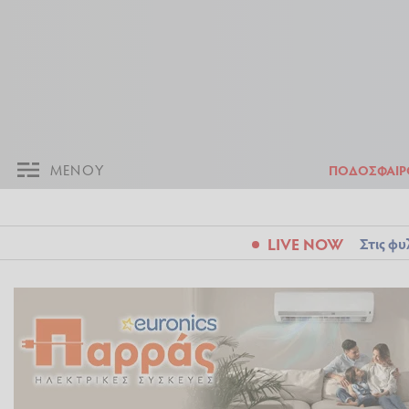
ΜΕΝΟΥ
Π
ΜΕΝΟΥ
ΠΟΔΟΣΦΑΙΡ
LIVE NOW
Στις φυ