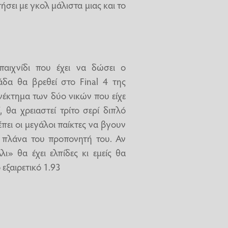
ήσει με γκολ μάλιστα μιας και το
αιχνίδι που έχει να δώσει ο
δα θα βρεθεί στο Final 4 της
νέκτημα των δύο νικών που είχε
 θα χρειαστεί τρίτο σερί διπλό
πει οι μεγάλοι παίκτες να βγουν
α πλάνα του προπονητή του. Αν
ι» θα έχει ελπίδες κι εμείς θα
εξαιρετικό 1.93