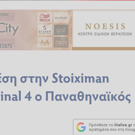
έση στην Stoiximan
Final 4 ο Παναθηναϊκός
Πρόσθεσε το
ilialive.gr
σ
αγαπημένα σου στη Goog