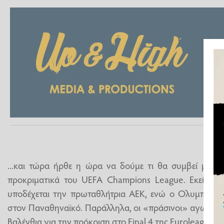
...και τώρα ήρθε η ώρα να δούμε τι θα συμβεί με τ
προκριματικά του UEFA Champions League. Εκεί έχ
υποδέχεται την πρωταθλήτρια ΑΕΚ, ενώ ο Ολυμπιακός
στον Παναθηναϊκό. Παράλληλα, οι «πράσινοι» αγωνίζον
Βαλένθια για την πρόκριση στο Final 4 της Euroleague.