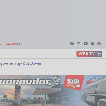
ΣΤΟΙΧΗΜΑ
ΔΙΑΦΟΡΑ
Α
ΔΙΑΦΟΡΑ
λη φωτιά στην Κεφαλονιά