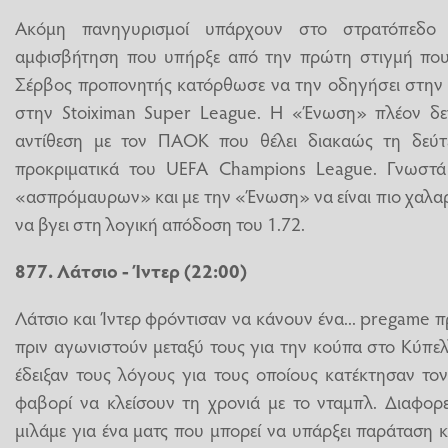
Ακόμη πανηγυρισμοί υπάρχουν στο στρατόπεδο
αμφισβήτηση που υπήρξε από την πρώτη στιγμή που
Σέρβος προπονητής κατόρθωσε να την οδηγήσει στην
στην Stoiximan Super League. Η «Ένωση» πλέον δε
αντίθεση με τον ΠΑΟΚ που θέλει διακαώς τη δεύτε
προκριματικά του UEFA Champions League. Γνωστά
«ασπρόμαυρων» και με την «Ένωση» να είναι πιο χαλαρή
να βγει στη λογική απόδοση του 1.72.
877. Λάτσιο - Ίντερ (22:00)
Λάτσιο και Ίντερ φρόντισαν να κάνουν ένα... pregame 
πριν αγωνιστούν μεταξύ τους για την κούπα στο Κύπελλ
έδειξαν τους λόγους για τους οποίους κατέκτησαν τον 
φαβορί να κλείσουν τη χρονιά με το νταμπλ. Διαφορ
μιλάμε για ένα ματς που μπορεί να υπάρξει παράταση κ