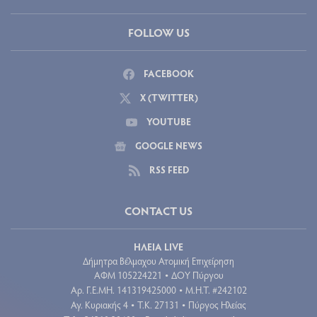
FOLLOW US
FACEBOOK
X (TWITTER)
YOUTUBE
GOOGLE NEWS
RSS FEED
CONTACT US
ΗΛΕΙΑ LIVE
Δήμητρα Βέλμαχου Ατομική Επιχείρηση
ΑΦΜ 105224221
ΔΟΥ Πύργου
•
Aρ. Γ.Ε.ΜΗ. 141319425000
Μ.Η.Τ. #242102
•
Αγ. Κυριακής 4
Τ.Κ. 27131
Πύργος Ηλείας
•
•