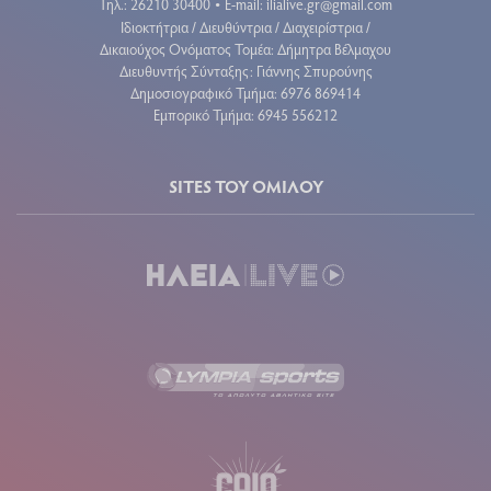
Τηλ.: 26210 30400
E-mail:
ilialive.gr@gmail.com
•
Ιδιοκτήτρια / Διευθύντρια / Διαχειρίστρια /
Δικαιούχος Ονόματος Τομέα: Δήμητρα Βέλμαχου
Διευθυντής Σύνταξης: Γιάννης Σπυρούνης
Δημοσιογραφικό Τμήμα: 6976 869414
Εμπορικό Τμήμα: 6945 556212
SITES ΤΟΥ ΟΜΙΛΟΥ