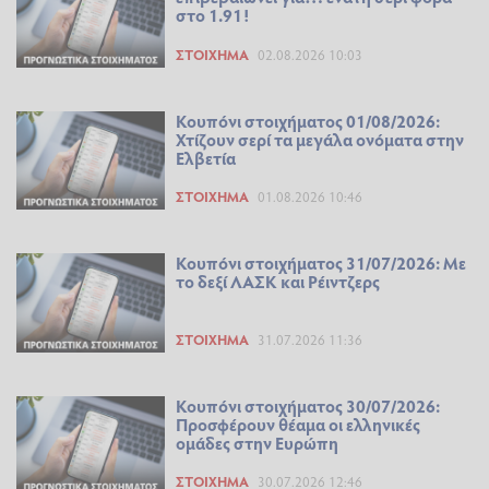
στο 1.91!
ΣΤΟΊΧΗΜΑ
02.08.2026 10:03
Κουπόνι στοιχήματος 01/08/2026:
Χτίζουν σερί τα μεγάλα ονόματα στην
Ελβετία
ΣΤΟΊΧΗΜΑ
01.08.2026 10:46
Κουπόνι στοιχήματος 31/07/2026: Με
το δεξί ΛΑΣΚ και Ρέιντζερς
ΣΤΟΊΧΗΜΑ
31.07.2026 11:36
Κουπόνι στοιχήματος 30/07/2026:
Προσφέρουν θέαμα οι ελληνικές
ομάδες στην Ευρώπη
ΣΤΟΊΧΗΜΑ
30.07.2026 12:46