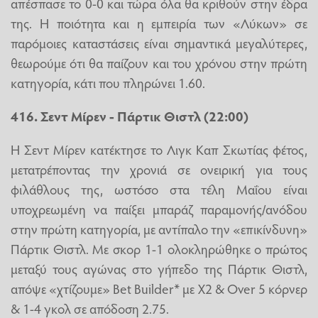
απέσπασε το 0-0 και τώρα όλα θα κριθούν στην έδρα
της. Η ποιότητα και η εμπειρία των «Λύκων» σε
παρόμοιες καταστάσεις είναι σημαντικά μεγαλύτερες,
θεωρούμε ότι θα παίζουν και του χρόνου στην πρώτη
κατηγορία, κάτι που πληρώνει 1.60.
416. Σεντ Μίρεν - Πάρτικ Θιστλ (22:00)
Η Σεντ Μίρεν κατέκτησε το Λιγκ Καπ Σκωτίας φέτος,
μετατρέποντας την χρονιά σε ονειρική για τους
φιλάθλους της, ωστόσο στα τέλη Μαΐου είναι
υποχρεωμένη να παίξει μπαράζ παραμονής/ανόδου
στην πρώτη κατηγορία, με αντίπαλο την «επικίνδυνη»
Πάρτικ Θιστλ. Με σκορ 1-1 ολοκληρώθηκε ο πρώτος
μεταξύ τους αγώνας στο γήπεδο της Πάρτικ Θιστλ,
απόψε «χτίζουμε» Bet Builder* με Χ2 & Οver 5 κόρνερ
& 1-4 γκολ σε απόδοση 2.75.