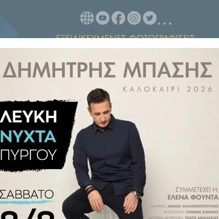
χήματος, αναλύει με κωδικούς
ξεχώρισε η συντακτική ομάδα του
ό το ποδοσφαιρικό κουπόνι πάμε
γιο Βαγιεκάνο στη Λειψία της
 και... δεύτερο φετινό, μετά το