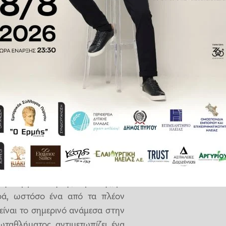
νόψει του τελικού του Σαββάτου
 Ζερμέν.
 της πατρίδας μας στην Κροατία,
γωνιστική των ομίλων του Κόπα
σιάζει μεγάλο ενδιαφέρον και
ού ποδοσφαίρου.
έρας
ιλή διοργάνωση της Ευρώπης, με
λαρά, ωστόσο ένα από τα πλέον
είναι το σημερινό ανάμεσα στην
ταθλήματος αντιμετωπίζει ένα