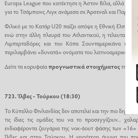
Europa League που κατέκτησε η Άστον Βίλα, αλλά και ε
για το Τσάμπιονς Λιγκ ανάμεσα σε Άρσεναλ και Παρί Σεν
Φιλικό με το Κατάρ U20 παίζει απόψε η Εθνική Ελπίδων
ενώ στην άλλη πλευρά του Ατλαντικού, η τελευταία α
Λιμπερταδόρες και του Κόπα Σουνταμερικάνα παρου
περιλαμβάνει «δυνατά» ονόματα του λατινοαμερικανικ
Δείτε τα κορυφαία
προγνωστικά στοιχήματος
της ημ
723. Ίλβες - Τούρκου (18:30)
Το Κύπελλο Φινλανδίας δεν αποτελεί και την πιο δημοφ
τις ίδιες τις ομάδες του να το προσεγγίζουν... χα
ενδιαφέροντα ζευγάρια της νοκ-άουτ φάσης των «16» 
Ίλβες και στην Τούρκου. Η χειρότερη άμυνα του πρω