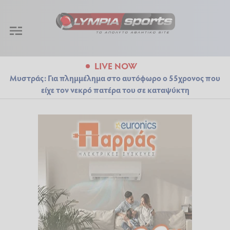
LIVE NOW
Μυστράς: Για πλημμέλημα στο αυτόφωρο ο 55χρονος που
είχε τον νεκρό πατέρα του σε καταψύκτη