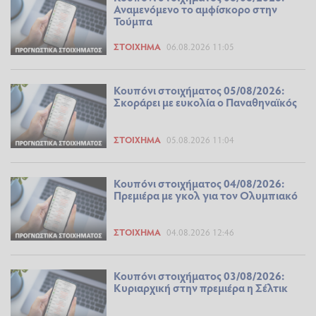
Αναμενόμενο το αμφίσκορο στην
Τούμπα
ΣΤΟΊΧΗΜΑ
06.08.2026 11:05
Κουπόνι στοιχήματος 05/08/2026:
Σκοράρει με ευκολία ο Παναθηναϊκός
ΣΤΟΊΧΗΜΑ
05.08.2026 11:04
Κουπόνι στοιχήματος 04/08/2026:
Πρεμιέρα με γκολ για τον Ολυμπιακό
ΣΤΟΊΧΗΜΑ
04.08.2026 12:46
Κουπόνι στοιχήματος 03/08/2026:
Κυριαρχική στην πρεμιέρα η Σέλτικ