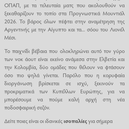
ΟΠΑΠ, με τα τελευταία ματς που ακολουθούν να
ξεκαθαρίζουν το τοπίο στα Προγνωστικά Μουντιάλ
2026. Το βάρος όλων πέφτει στην αναμέτρηση της
Αργεντινής με την Αίγυπτο και τα... σόου του Λιονέλ
Μέσι.
Το παιχνίδι βέβαια που ολοκληρώνει αυτό τον γύρο
των νοκ άουτ είναι εκείνο ανάμεσα στην Ελβετία και
την Κολομβία, δύο ομάδες που θέλουν να φτάσουν
όσο πιο ψηλά γίνεται. Παρόλο που η κορυφαία
διοργάνωση βρίσκεται σε ισχύ, ξεκινούν τα
προκριματικά των Κυπέλλων Ευρώπης, για να
μπορέσουμε να πούμε καλή αρχή στη νέα
ποδοσφαιρική σεζόν.
Δείτε ποιες είναι οι ιδανικές
ισοπαλίες
για σήμερα