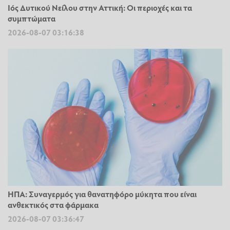
Ιός Δυτικού Νείλου στην Αττική: Οι περιοχές και τα
συμπτώματα
2026-08-07 03:16:38
ΗΠΑ: Συναγερμός για θανατηφόρο μύκητα που είναι
ανθεκτικός στα φάρμακα
2026-08-07 03:36:47