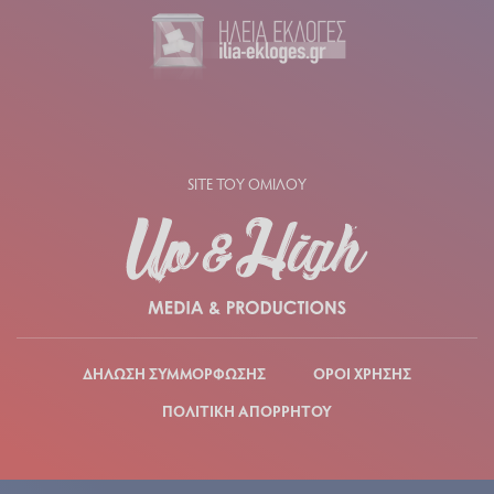
SITE ΤΟΥ ΟΜΙΛΟΥ
ΔΗΛΩΣΗ ΣΥΜΜΟΡΦΩΣΗΣ
ΟΡΟΙ ΧΡΗΣΗΣ
ΠΟΛΙΤΙΚΗ ΑΠΟΡΡΗΤΟΥ