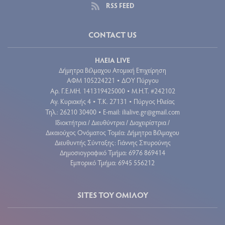
RSS FEED
CONTACT US
ΗΛΕΙΑ LIVE
Δήμητρα Βέλμαχου Ατομική Επιχείρηση
ΑΦΜ 105224221
ΔΟΥ Πύργου
•
Aρ. Γ.Ε.ΜΗ. 141319425000
Μ.Η.Τ. #242102
•
Αγ. Κυριακής 4
Τ.Κ. 27131
Πύργος Ηλείας
•
•
Τηλ.: 26210 30400
E-mail:
ilialive.gr@gmail.com
•
Ιδιοκτήτρια / Διευθύντρια / Διαχειρίστρια /
Δικαιούχος Ονόματος Τομέα: Δήμητρα Βέλμαχου
Διευθυντής Σύνταξης: Γιάννης Σπυρούνης
Δημοσιογραφικό Τμήμα: 6976 869414
Εμπορικό Τμήμα: 6945 556212
SITES ΤΟΥ ΟΜΙΛΟΥ