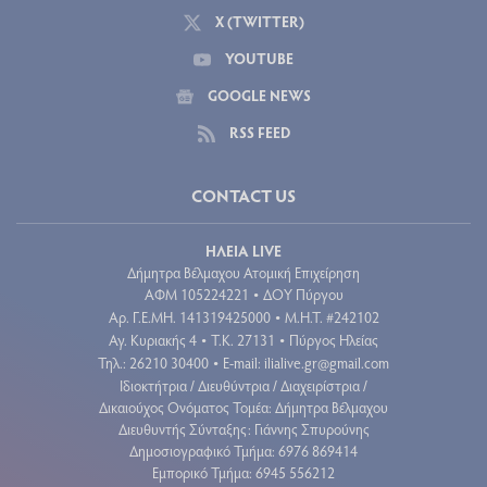
X (TWITTER)
YOUTUBE
GOOGLE NEWS
RSS FEED
CONTACT US
ΗΛΕΙΑ LIVE
Δήμητρα Βέλμαχου Ατομική Επιχείρηση
ΑΦΜ 105224221
ΔΟΥ Πύργου
•
Aρ. Γ.Ε.ΜΗ. 141319425000
Μ.Η.Τ. #242102
•
Αγ. Κυριακής 4
Τ.Κ. 27131
Πύργος Ηλείας
•
•
Τηλ.: 26210 30400
E-mail:
ilialive.gr@gmail.com
•
Ιδιοκτήτρια / Διευθύντρια / Διαχειρίστρια /
Δικαιούχος Ονόματος Τομέα: Δήμητρα Βέλμαχου
Διευθυντής Σύνταξης: Γιάννης Σπυρούνης
Δημοσιογραφικό Τμήμα: 6976 869414
Εμπορικό Τμήμα: 6945 556212