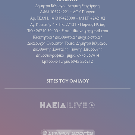
Δήμητρα Βέλμαχου Ατομική Επιχείρηση
ΑΦΜ 105224221
ΔΟΥ Πύργου
•
Aρ. Γ.Ε.ΜΗ. 141319425000
Μ.Η.Τ. #242102
•
Αγ. Κυριακής 4
Τ.Κ. 27131
Πύργος Ηλείας
•
•
Τηλ.: 26210 30400
E-mail:
ilialive.gr@gmail.com
•
Ιδιοκτήτρια / Διευθύντρια / Διαχειρίστρια /
Δικαιούχος Ονόματος Τομέα: Δήμητρα Βέλμαχου
Διευθυντής Σύνταξης: Γιάννης Σπυρούνης
Δημοσιογραφικό Τμήμα: 6976 869414
Εμπορικό Τμήμα: 6945 556212
SITES ΤΟΥ ΟΜΙΛΟΥ