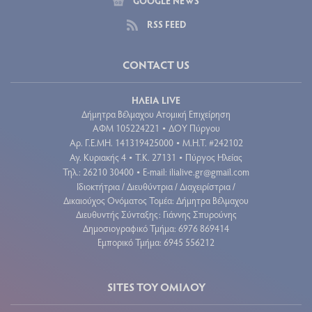
GOOGLE NEWS
RSS FEED
CONTACT US
ΗΛΕΙΑ LIVE
Δήμητρα Βέλμαχου Ατομική Επιχείρηση
ΑΦΜ 105224221
ΔΟΥ Πύργου
•
Aρ. Γ.Ε.ΜΗ. 141319425000
Μ.Η.Τ. #242102
•
Αγ. Κυριακής 4
Τ.Κ. 27131
Πύργος Ηλείας
•
•
Τηλ.: 26210 30400
E-mail:
ilialive.gr@gmail.com
•
Ιδιοκτήτρια / Διευθύντρια / Διαχειρίστρια /
Δικαιούχος Ονόματος Τομέα: Δήμητρα Βέλμαχου
Διευθυντής Σύνταξης: Γιάννης Σπυρούνης
Δημοσιογραφικό Τμήμα: 6976 869414
Εμπορικό Τμήμα: 6945 556212
SITES ΤΟΥ ΟΜΙΛΟΥ