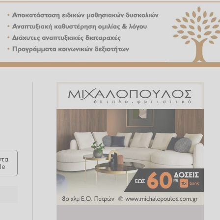
τα
le