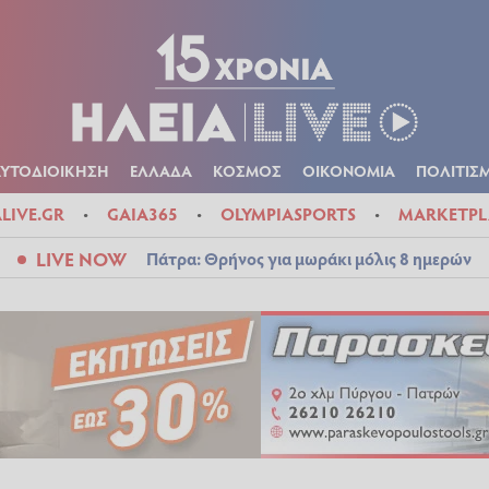
Α
ΠΟΛΙΤΙΚΑ
ΑΥΤΟΔΙΟΙΚΗΣΗ
ΕΛΛΑΔΑ
ΚΟΣΜΟΣ
ΟΙΚΟΝ
ΚΑΙΡΟΣ
ΑΥΤΟΔΙΟΙΚΗΣΗ
ΕΛΛΑΔΑ
ΚΟΣΜΟΣ
ΟΙΚΟΝΟΜΙΑ
ΠΟΛΙΤΙΣ
ALIVE.GR
GAIA365
OLYMPIASPORTS
MARKETPL
LIVE NOW
Πάτρα: Θρήνος για μωράκι μόλις 8 ημερών