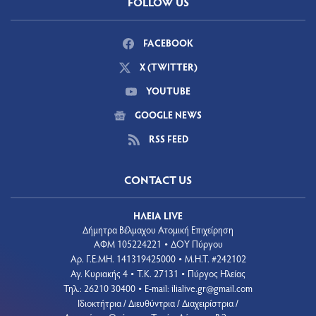
FOLLOW US
FACEBOOK
X (TWITTER)
YOUTUBE
GOOGLE NEWS
RSS FEED
CONTACT US
ΗΛΕΙΑ LIVE
Δήμητρα Βέλμαχου Ατομική Επιχείρηση
ΑΦΜ 105224221
ΔΟΥ Πύργου
•
Aρ. Γ.Ε.ΜΗ. 141319425000
Μ.Η.Τ. #242102
•
Αγ. Κυριακής 4
Τ.Κ. 27131
Πύργος Ηλείας
•
•
Τηλ.: 26210 30400
E-mail:
ilialive.gr@gmail.com
•
Ιδιοκτήτρια / Διευθύντρια / Διαχειρίστρια /