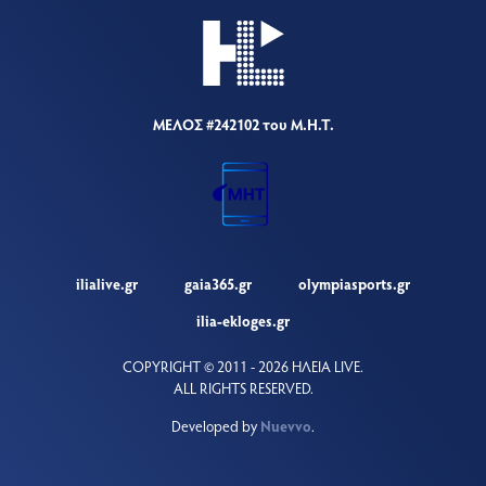
ΜΕΛΟΣ #242102 του Μ.Η.Τ.
ilialive.gr
gaia365.gr
olympiasports.gr
ilia-ekloges.gr
COPYRIGHT © 2011 - 2026 ΗΛΕΙΑ LIVE.
ALL RIGHTS RESERVED.
Developed by
Nuevvo
.