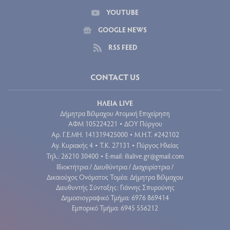
YOUTUBE
GOOGLE NEWS
RSS FEED
CONTACT US
ΗΛΕΙΑ LIVE
Δήμητρα Βέλμαχου Ατομική Επιχείρηση
ΑΦΜ 105224221
ΔΟΥ Πύργου
•
Aρ. Γ.Ε.ΜΗ. 141319425000
Μ.Η.Τ. #242102
•
Αγ. Κυριακής 4
Τ.Κ. 27131
Πύργος Ηλείας
•
•
Τηλ.: 26210 30400
E-mail:
ilialive.gr@gmail.com
•
Ιδιοκτήτρια / Διευθύντρια / Διαχειρίστρια /
Δικαιούχος Ονόματος Τομέα: Δήμητρα Βέλμαχου
Διευθυντής Σύνταξης: Γιάννης Σπυρούνης
Δημοσιογραφικό Τμήμα: 6976 869414
Εμπορικό Τμήμα: 6945 556212