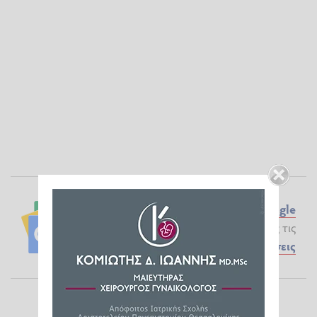
Ακολουθήστε το ilialive.gr στο
Google
News
και μάθετε πρώτοι όλες τις
Ειδήσεις