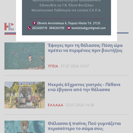
ΣΧΕΤΙΚΆ ΆΡΘΡΑ
Έφαγες πριν τη θάλασσα; Πόση ώρα
πρέπει να περιμένεις πριν βουτήξεις
ΥΓΕΊΑ
27.07.2026 13:57
Νεκρός 65χρονος γιατρός - Πέθανε
ενώ έβγαινε από την θάλασσα
ΕΛΛΆΔΑ
22.07.2026 14:38
Θάλασσα ή πισίνα; Πού γυμνάζεται
περισσότερο το σώμα σου;